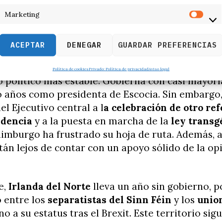
gética acabaron con su carrera a los mandos del
Marketing
ás breve en la historia democrática del país.
idad más allá de Londres
ACEPTAR
DENEGAR
GUARDAR PREFERENCIAS
ción con los ejemplos de Londres, Sturgeon ha 
Política de cookies
Privado: Política de privacidad
Aviso legal
 político más estable. Gobierna con casi mayorí
o años como presidenta de Escocia. Sin embargo,
el Ejecutivo central a l
a celebración de otro r
ndencia
y a la puesta en marcha de la
ley trans
dimburgo ha frustrado su hoja de ruta. Además,
án lejos de contar con un apoyo sólido de la op
e,
Irlanda del Norte
lleva un año sin gobierno, p
 entre los
separatistas del
Sinn Féin
y los
union
o a su estatus tras el Brexit. Este territorio sig