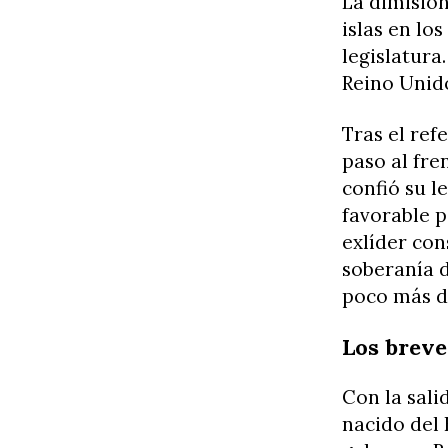
La dimisió
islas en lo
legislatura
Reino Unid
Tras el ref
paso al fre
confió su l
favorable p
exlíder co
soberanía 
poco más de
Los breve
Con la sal
nacido del 