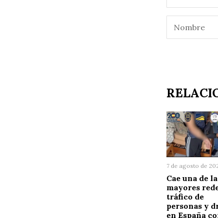
RELACI
7 de agosto de 20
Cae una de la
mayores rede
tráfico de
personas y d
en España co