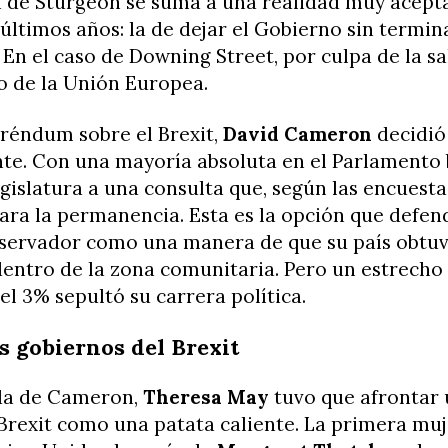
n de Sturgeon se suma a una realidad muy acepta
s últimos años: la de dejar el Gobierno sin termin
. En el caso de Downing Street, por culpa de la sa
o de la Unión Europea.
eréndum sobre el Brexit,
David Cameron
decidió
nte. Con una mayoría absoluta en el Parlamento 
egislatura a una consulta que, según las encuesta
ara la permanencia. Esta es la opción que defend
nservador como una manera de que su país obtu
dentro de la zona comunitaria. Pero un estrech
l 3% sepultó su carrera política.
s gobiernos del Brexit
ida de Cameron,
Theresa May
tuvo que afrontar 
Brexit como una patata caliente. La primera muj