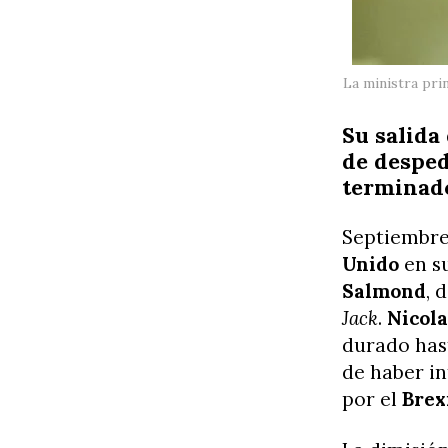
La ministra pri
Su salida
de desped
terminad
Septiembre
Unido
en s
Salmond
, 
Jack
.
Nicol
durado hast
de haber in
por el
Brex