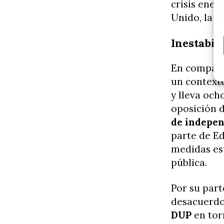
crisis ener
Unido, la m
Inestabil
En compara
un contexto
y lleva och
oposición d
de indepe
parte de E
medidas est
pública.
Por su part
desacuerdo
DUP
en torn