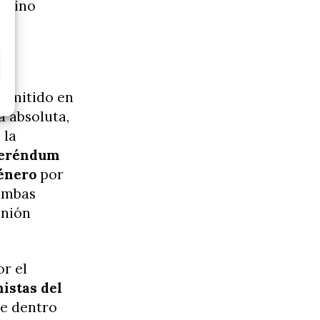
 Reino
dimitido en
a absoluta,
 la
eferéndum
género
por
 ambas
inión
or el
istas del
ue dentro