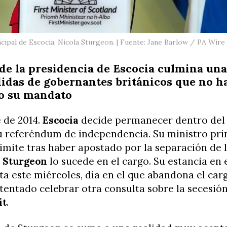
ncipal de Escocia, Nicola Sturgeon. | Fuente: Jane Barlow / PA Wir
 de la presidencia de Escocia culmina un
idas de gobernantes británicos que no h
o su mandato
 de 2014.
Escocia
decide permanecer dentro de
u referéndum de independencia. Su ministro pri
dimite tras haber apostado por la separación de 
a Sturgeon
lo sucede en el cargo. Su estancia en 
a este miércoles, día en el que abandona el car
tentado celebrar otra consulta sobre la secesió
it
.