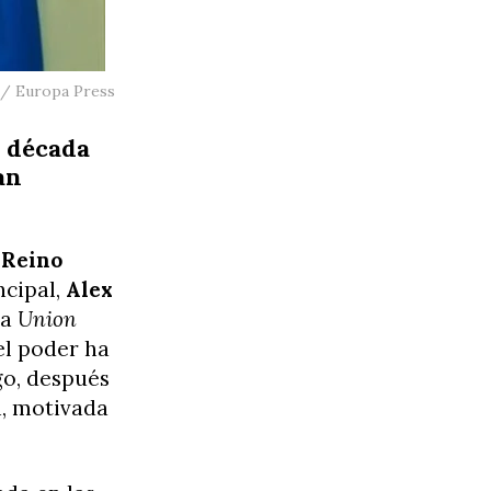
e / Europa Press
a década
an
l
Reino
ncipal,
Alex
la
Union
el poder ha
go, después
n, motivada