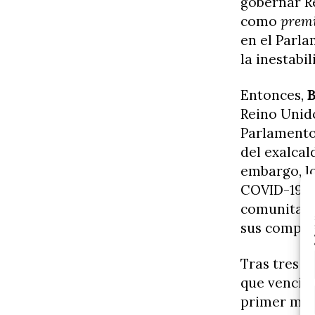
gobernar R
como
premi
en el Parla
la inestabil
Entonces,
B
Reino Unido
Parlamento 
del exalcal
embargo, lo
COVID-19 y 
comunitaria
sus compañe
Tras tres a
que venció
primer mini