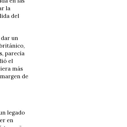
da en las
ar la
lida del
 dar un
británico,
s, parecía
ió el
viera más
o margen de
un legado
er en