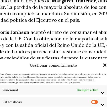
eino Unido, después de
Margaret Thatcher
, dur
er
. La pérdida de la mayoría absoluta de los co
mento complicó su mandato. Su dimisión, en 201
idad política del Ejecutivo en el país.
oris Jonhson
aceptó el reto de consumar el ab
 de la UE. Con la obtención de la mayoría absol
y con la salida oficial del Reino Unido de la UE
de de Londres parecía estar bastante consolidad
s escándalos de sus fiestas durante la cuarenten
las dificultades intrínsecas de la desconexión d
Gestionar consentimiento
 dejaron muy tocada su imagen. Y, al igual que 
Para ofrecer las mejores experiencias, utilizamos tecnologías como las cookies para almacenar y/o acceder a la
ros de partido le retiraron su confianza.
información del dispositivo. El consentimiento de estas tecnologías nos permitirá procesar datos como el
comportamiento de navegación o las identificaciones únicas en este sitio. No consentir o retirar el
consentimiento, puede afectar negativamente a ciertas características y funciones.
ños en Downing Street, Johnson cedió el testigo
Funcional
Siempre activo
 en unas elecciones primarias de la formación
to
stro,
Rishi Sunak
. Pero los conflictos ministeria
Estadísticas