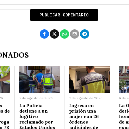
ONADOS
26
7 de agosto de 2026
7 de agosto de 2026
6 de 
s
La Policía
Ingresa en
La G
s de
detiene a un
prisión una
deti
fugitivo
mujer con 26
hom
roga
reclamado por
órdenes
de a
n 78
Estados Unidos
judiciales de
expa