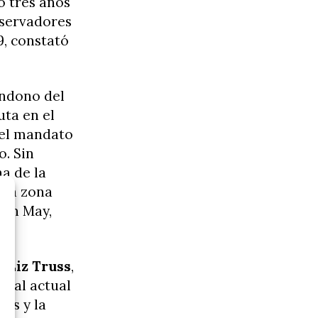
ó tres años
nservadores
9, constató
andono del
uta en el
, el mandato
o. Sin
a de la
e la zona
con May,
 a
Liz Truss
,
ry
al actual
les y la