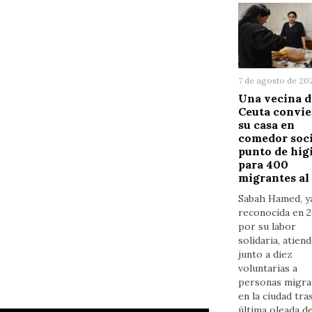
7 de agosto de 20
Una vecina d
Ceuta convie
su casa en
comedor soci
punto de hig
para 400
migrantes al
Sabah Hamed, y
reconocida en 
por su labor
solidaria, atien
junto a diez
voluntarias a
personas migra
en la ciudad tras
última oleada d