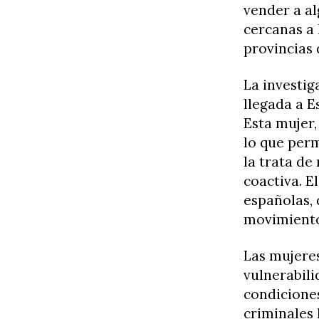
vender a al
cercanas a 
provincias
La investig
llegada a E
Esta mujer,
lo que perm
la trata de
coactiva. E
españolas, 
movimiento 
Las mujere
vulnerabil
condiciones
criminales 