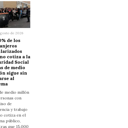
agosto de 2026
0% de los
anjeros
larizados
no cotiza a la
ridad Social
ás de medio
ón sigue sin
iarse al
tema
de medio millón
ersonas con
iso de
encia y trabajo
o cotiza en el
ma público,
tras que 15.000