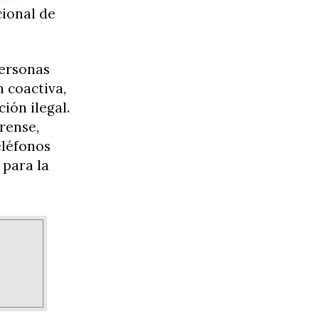
cional de
personas
 coactiva,
ión ilegal.
rense,
eléfonos
 para la