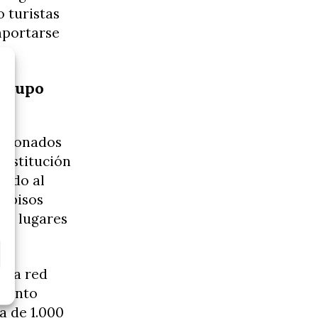
o turistas
mportarse
 grupo
estionados
rostitución
tido al
s pisos
os lugares
, la red
 tanto
a de 1.000