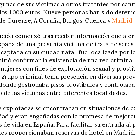
gunas de sus víctimas a otros tratantes por can
los 1.000 euros. Nueve personas han sido detenid
 de Ourense, A Coruña, Burgos, Cuenca y
Madrid
.
ación comenzó tras recibir información que aler
spaña de una presunta víctima de trata de sere
 captada en su ciudad natal, fue localizada por l
itió confirmar la existencia de una red criminal
 mujeres con fines de explotación sexual y prosti
l grupo criminal tenía presencia en diversas pro
donde gestionaba pisos prostíbulos y controlaba
de las víctimas entre diferentes localidades.
s explotadas se encontraban en situaciones de 
idad y eran engañadas con la promesa de mejora
 de vida en España. Para facilitar su entrada al p
les proporcionaban reservas de hotel en Madrid