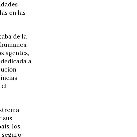
tidades
as en las
taba de la
s humanos.
os agentes,
 dedicada a
tución
vincias
 el
extrema
r sus
aís, los
, seguro