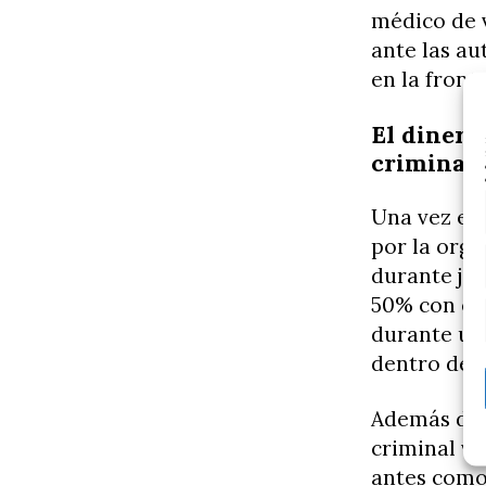
médico de v
ante las a
en la front
El dinero
criminal
Una vez en 
por la orga
durante jor
50% con el 
durante un
dentro del 
Además de f
criminal ve
antes como