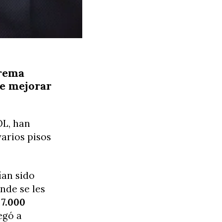
trema
de mejorar
OL, han
arios pisos
ían sido
nde se les
 7.000
egó a