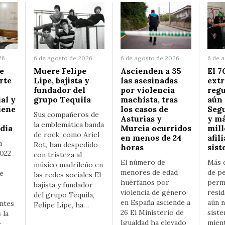
26
6 de agosto de 2026
6 de agosto de 2026
6 de 
e
Muere Felipe
Ascienden a 35
El 7
rte
Lipe, bajista y
las asesinadas
extr
fundador del
por violencia
regu
al y
grupo Tequila
machista, tras
aún 
iene
los casos de
Segu
Sus compañeros de
Asturias y
y m
la emblemática banda
 día
Murcia ocurridos
mill
de rock, como Ariel
en menos de 24
afil
a
Rot, han despedido
horas
sis
2022
con tristeza al
El número de
Más 
músico madrileño en
menores de edad
de p
de
las redes sociales El
huérfanos por
perm
bajista y fundador
violencia de género
resid
del grupo Tequila,
en España asciende a
aún n
ntes
Felipe Lipe, ha…
26 El Ministerio de
siste
 la
Igualdad ha elevado
mien
e