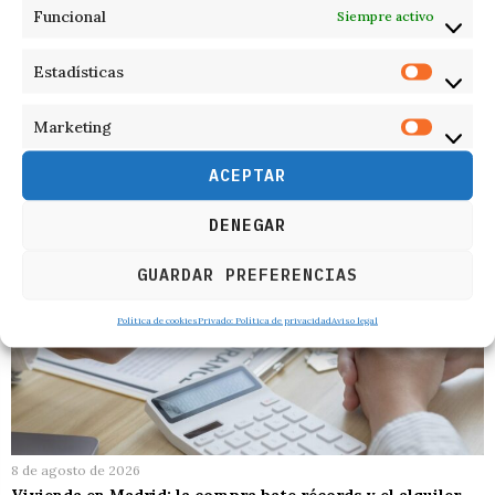
Funcional
Siempre activo
Estadísticas
RELACIONADOS
Marketing
ACEPTAR
DENEGAR
GUARDAR PREFERENCIAS
Política de cookies
Privado: Política de privacidad
Aviso legal
8 de agosto de 2026
Vivienda en Madrid: la compra bate récords y el alquiler