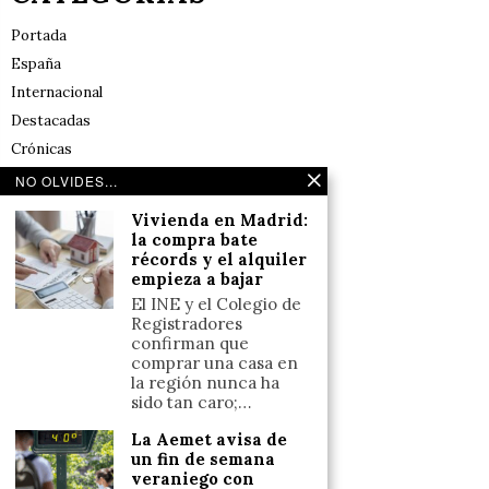
Portada
España
Internacional
Destacadas
Crónicas
Noticias de deportes en España
NO OLVIDES...
Salud y Bienestar
Vivienda en Madrid:
Reflexiones
la compra bate
récords y el alquiler
empieza a bajar
LINKS
El INE y el Colegio de
Registradores
Aviso legal
confirman que
comprar una casa en
Política de cookies (UE)
la región nunca ha
Términos y condiciones
sido tan caro;…
La Aemet avisa de
un fin de semana
Llámanos
veraniego con