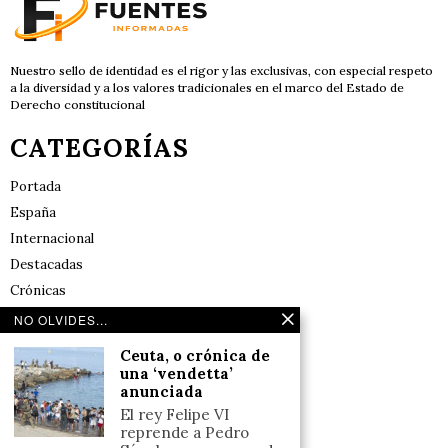
Nuestro sello de identidad es el rigor y las exclusivas, con especial respeto
a la diversidad y a los valores tradicionales en el marco del Estado de
Derecho constitucional
CATEGORÍAS
Portada
España
Internacional
Destacadas
Crónicas
Noticias de deportes en España
NO OLVIDES...
Salud y Bienestar
Ceuta, o crónica de
Reflexiones
una ‘vendetta’
anunciada
LINKS
El rey Felipe VI
reprende a Pedro