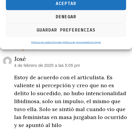
ACEPTAR
4 de febrero de 2025 a las 4:57 pm
dice:
DENEGAR
Fue consentido y a ella no le importó. Dijo
que le importaba cuando se echaron encima
GUARDAR PREFERENCIAS
las feministas en desquicio.
Política de cookies
Privado: Política de privacidad
Aviso legal
Responder
José
4 de febrero de 2025 a las 5:05 pm
dice:
Estoy de acuerdo con el articulista. Es
valiente si percepción y creo que no es
delito lo sucedido, no hubo intencionalidad
libidinosa, solo un impulso, el mismo que
tuvo ella. Solo se sintió mal cuando vio que
las feministas en masa juzgaban lo ocurrido
y se apuntó al hilo