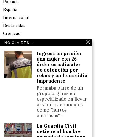
Portada
España
Internacional
Destacadas
Crónicas
Noticias de deportes en España
NO OLVIDES...
Salud y Bienestar
Ingresa en prisión
Reflexiones
una mujer con 26
órdenes judiciales
de detención por
LINKS
robos y un homicidio
imprudente
Aviso legal
Formaba parte de un
grupo organizado
Política de cookies (UE)
especializado en llevar
Términos y condiciones
a cabo los conocidos
como "hurtos
amorosos"…
Llámanos
La Guardia Civil
detiene al hombre
+34633110958
acusado de asesinar