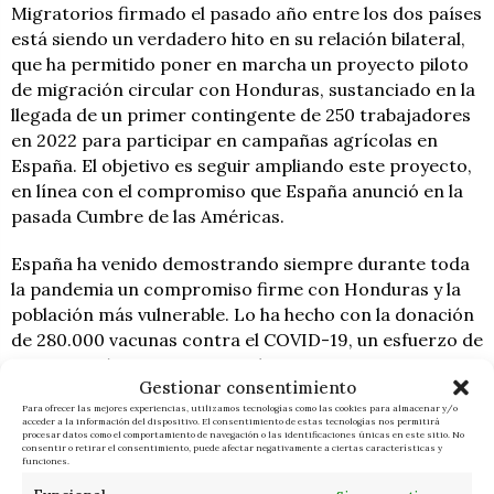
Migratorios firmado el pasado año entre los dos países
está siendo un verdadero hito en su relación bilateral,
que ha permitido poner en marcha un proyecto piloto
de migración circular con Honduras, sustanciado en la
llegada de un primer contingente de 250 trabajadores
en 2022 para participar en campañas agrícolas en
España. El objetivo es seguir ampliando este proyecto,
en línea con el compromiso que España anunció en la
pasada Cumbre de las Américas.
España ha venido demostrando siempre durante toda
la pandemia un compromiso firme con Honduras y la
población más vulnerable. Lo ha hecho con la donación
de 280.000 vacunas contra el COVID-19, un esfuerzo de
inmunización que nuestro país va a continuar
Gestionar consentimiento
desarrollando.
Para ofrecer las mejores experiencias, utilizamos tecnologías como las cookies para almacenar y/o
acceder a la información del dispositivo. El consentimiento de estas tecnologías nos permitirá
En este sentido, el presidente Sánchez y la presidenta
procesar datos como el comportamiento de navegación o las identificaciones únicas en este sitio. No
consentir o retirar el consentimiento, puede afectar negativamente a ciertas características y
Castro han firmado un Memorando De Entendimiento
funciones.
para impulsar la cooperación sanitaria entre ambos