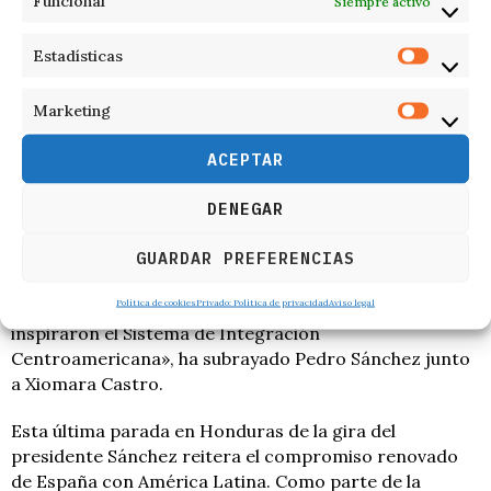
Funcional
Siempre activo
países y fortalecer los sistemas de salud en Honduras.
Estadísticas
Balance final de la gira
España mantiene desde hace décadas un compromiso
Marketing
con Centroamérica, acompañando su desarrollo
ACEPTAR
socioeconómico e institucional y apoyando su proceso
de integración regional.
DENEGAR
«Esta visita representa mi deseo de profundizar la
cooperación regional con los países centroamericanos
GUARDAR PREFERENCIAS
para llegar más lejos en la senda de la paz, la libertad, la
Política de cookies
Privado: Política de privacidad
Aviso legal
democracia y el desarrollo. Los principios que
inspiraron el Sistema de Integración
Centroamericana», ha subrayado Pedro Sánchez junto
a Xiomara Castro.
Esta última parada en Honduras de la gira del
presidente Sánchez reitera el compromiso renovado
de España con América Latina. Como parte de la