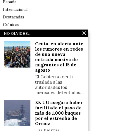
España
Internacional
Destacadas
Crónicas
Noticias de deportes en España
NO OLVIDES...
Salud y Bienestar
Ceuta, en alerta ante
Reflexiones
los rumores en redes
de una nueva
entrada masiva de
LINKS
migrantes el 15 de
agosto
Aviso legal
El Gobierno ceutí
traslada a las
Política de cookies (UE)
autoridades los
Términos y condiciones
mensajes detectados…
EE UU asegura haber
facilitado el paso de
Llámanos
más de 1.000 buques
por el estrecho de
+34633110958
Ormuz
Las fuerzas