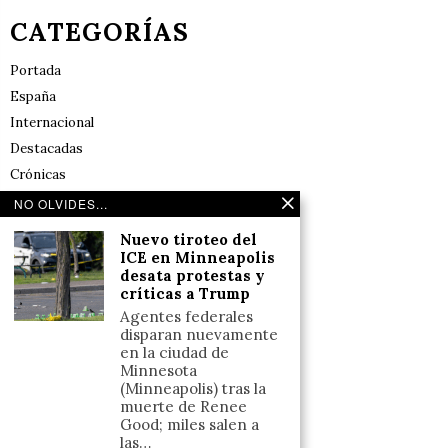
CATEGORÍAS
Portada
España
Internacional
Destacadas
Crónicas
Noticias de deportes en España
NO OLVIDES...
Salud y Bienestar
Nuevo tiroteo del
Reflexiones
ICE en Minneapolis
desata protestas y
críticas a Trump
LINKS
Agentes federales
disparan nuevamente
Aviso legal
en la ciudad de
Minnesota
Política de cookies (UE)
(Minneapolis) tras la
Términos y condiciones
muerte de Renee
Good; miles salen a
las…