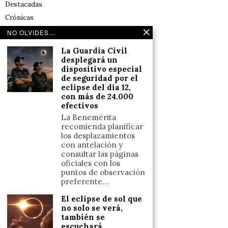
Destacadas
Crónicas
Noticias de deportes en España
NO OLVIDES...
Salud y Bienestar
La Guardia Civil
Reflexiones
desplegará un
dispositivo especial
de seguridad por el
LINKS
eclipse del día 12,
con más de 24.000
efectivos
Aviso legal
La Benemérita
Política de cookies (UE)
recomienda planificar
Términos y condiciones
los desplazamientos
con antelación y
consultar las páginas
oficiales con los
Llámanos
puntos de observación
+34633110958
preferente…
El eclipse de sol que
no solo se verá,
también se
Escríbenos
escuchará