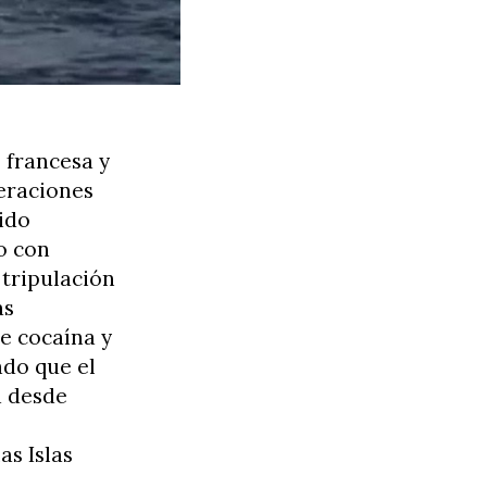
 francesa y
peraciones
ido
o con
 tripulación
as
e cocaína y
ado que el
a desde
as Islas