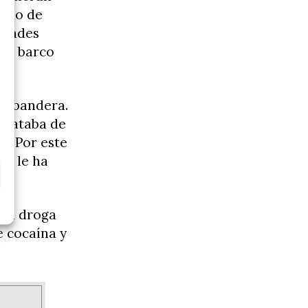
lado de
ridades
 el barco
in bandera.
 trataba de
s. Por este
se le ha
 la droga
e cocaína y