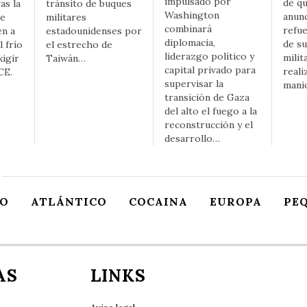
impulsado por
de q
as la
tránsito de buques
Washington
anunc
ee
militares
combinará
refu
en a
estadounidenses por
diplomacia,
de su
l frío
el estrecho de
liderazgo político y
milita
igir
Taiwán…
capital privado para
reali
CE.
supervisar la
mani
transición de Gaza
del alto el fuego a la
reconstrucción y el
desarrollo…
O
ATLÁNTICO
COCAINA
EUROPA
PE
AS
LINKS