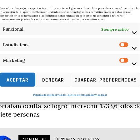
de el conteniente africano hasta el punto estipu
Para ofrecer las mejores experiencias, utilizamos tecnologías como las cookies para almacenar y/o acceder a la
información del dispositivo. El consentimiento de estas tecnologías nos permitirá procesar datos como el
EAV (embarcaciones de alta velocidad), las auto
comportamiento de navegación o las identificaciones únicas en este sitio. No consentir o retirar el
consentimiento, puede afectar negativamente a ciertas características y funciones.
letaron una embarcación de asalto para abordar
Funcional
Siempre activo
cuanto fuera localizado.
Estadísticas
francesa interceptó el pesquero que navegaba s
ar las gestiones pertinentes, confirmaron que se
Marketing
rata, lo cual impedía relacionarle con ningún paí
buque abordado ha sido declarado sin bandera y 
ACEPTAR
DENEGAR
GUARDAR PREFERENCIAS
 jurisdicción francesa.
Política de cookies
Privado: Política de privacidad
Aviso legal
rte, aunque la tripulación intentó deshacerse de
rtaban oculta, se logró intervenir 1.733,6 kilos d
siete personas
ADMIN_FI
ÚLTIMAS NOTICIAS