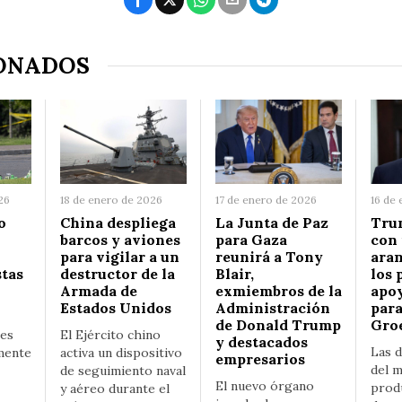
ONADOS
26
18 de enero de 2026
17 de enero de 2026
16 de
o
China despliega
La Junta de Paz
Tru
barcos y aviones
para Gaza
con
para vigilar a un
reunirá a Tony
aran
stas
destructor de la
Blair,
los 
Armada de
exmiembros de la
apoy
Estados Unidos
Administración
para
de Donald Trump
Gro
les
El Ejército chino
y destacados
Las d
mente
activa un dispositivo
empresarios
del m
de seguimiento naval
El nuevo órgano
prod
y aéreo durante el