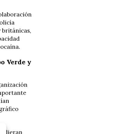
colaboración
olicía
 británicas,
pacidad
cocaína.
bo Verde y
ganización
importante
nían
gráfico
pudieran