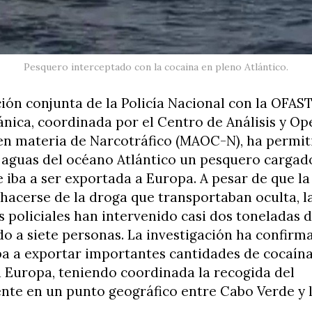
Pesquero interceptado con la cocaina en pleno Atlántico.
ón conjunta de la Policía Nacional con la OFAST
ánica, coordinada por el Centro de Análisis y O
en materia de Narcotráfico (MAOC-N), ha permit
 aguas del océano Atlántico un pesquero cargad
 iba a ser exportada a Europa. A pesar de que la
hacerse de la droga que transportaban oculta, l
 policiales han intervenido casi dos toneladas d
o a siete personas. La investigación ha confirm
ba a exportar importantes cantidades de cocaín
a Europa, teniendo coordinada la recogida del
nte en un punto geográfico entre Cabo Verde y l