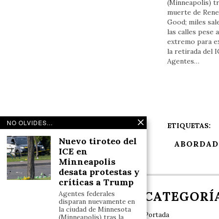
(Minneapolis) tr
muerte de Ren
Good; miles sal
las calles pese a
extremo para ex
la retirada del I
Agentes…
NO OLVIDES...
ETIQUETAS:
Nuevo tiroteo del
ABORDAD
ICE en
Minneapolis
desata protestas y
críticas a Trump
NOSOTROS
CATEGORÍ
Agentes federales
disparan nuevamente en
la ciudad de Minnesota
Portada
(Minneapolis) tras la