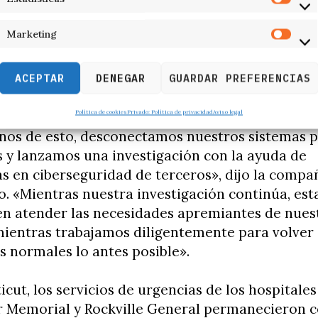
silvania, explicó Riggi.
Marketing
e delitos que ponen en peligro no sólo la segurid
el hospital, sino también la de toda la comunid
ACEPTAR
DENEGAR
GUARDAR PREFERENCIAS
la disponibilidad de ese servicio de urgencias»,
Política de cookies
Privado: Política de privacidad
Aviso legal
rnos de esto, desconectamos nuestros sistemas 
 y lanzamos una investigación con la ayuda de
as en ciberseguridad de terceros», dijo la compa
. «Mientras nuestra investigación continúa, es
en atender las necesidades apremiantes de nues
ientras trabajamos diligentemente para volver 
 normales lo antes posible».
cut, los servicios de urgencias de los hospitales
 Memorial y Rockville General permanecieron 