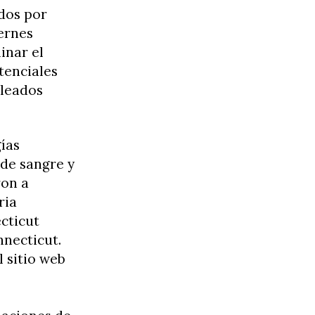
dos por
ernes
inar el
tenciales
pleados
ías
 de sangre y
ron a
ria
cticut
necticut.
 sitio web