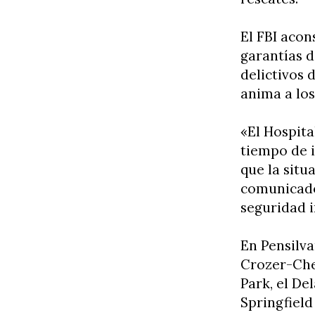
El FBI acon
garantías 
delictivos 
anima a los
«El Hospita
tiempo de i
que la situ
comunicado
seguridad i
En Pensilva
Crozer-Ches
Park, el De
Springfield