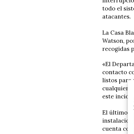
Interrupcio
todo el sis
atacantes.
La Casa Bl
Watson, po
recogidas p
«El Depart
contacto co
listos para
cualquier i
este incide
El último «
instalacion
cuenta con 