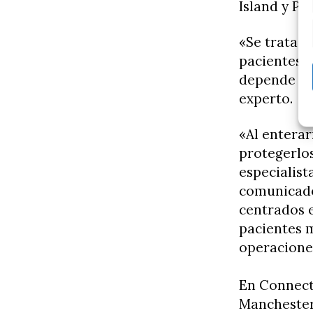
Island y Pen
«Se trata d
pacientes d
depende de 
experto.
«Al entera
protegerlos
especialist
comunicado
centrados 
pacientes m
operaciones
En Connecti
Manchester