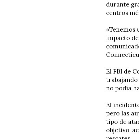
durante gra
centros mé
«Tenemos u
impacto del
comunicado 
Connecticu
El FBI de C
trabajando 
no podía h
El incident
pero las au
tipo de ata
objetivo, a
rescates.