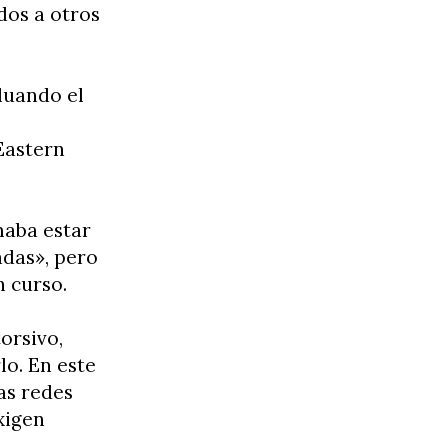
dos a otros
luando el
Eastern
maba estar
adas», pero
 curso.
orsivo,
lo. En este
as redes
xigen