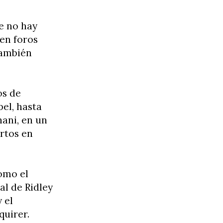
ue no hay
en foros
también
os de
pel, hasta
hani, en un
rtos en
como el
al de Ridley
 el
quirer.