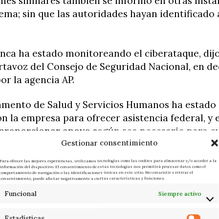
nes similares también se informó en otras insta
tema; sin que las autoridades hayan identificado 
anca ha estado monitoreando el ciberataque, dij
rtavoz del Consejo de Seguridad Nacional, en de
or la agencia AP.
amento de Salud y Servicios Humanos ha estado
n la empresa para ofrecer asistencia federal, y
 proporcionar apoyo según sea necesario para ev
Gestionar consentimiento
nterrupción en la atención al paciente como res
nte», añadió Watson.
Para ofrecer las mejores experiencias, utilizamos tecnologías como las cookies para almacenar y/o acceder a la
información del dispositivo. El consentimiento de estas tecnologías nos permitirá procesar datos como el
comportamiento de navegación o las identificaciones únicas en este sitio. No consentir o retirar el
consentimiento, puede afectar negativamente a ciertas características y funciones.
incidente de seguridad de datos» comenzó el ju
Funcional
Siempre activo
es operadas por Prospect, que tiene su sede en C
hospitales y clínicas allí y en Texas, Connecticu
Estadísticas