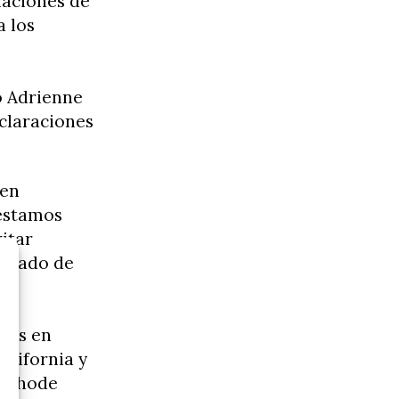
laciones de
a los
o Adrienne
claraciones
 en
 estamos
itar
ultado de
eves en
alifornia y
t, Rhode