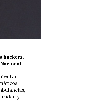
s hackers,
 Nacional.
intentan
máticos,
mbulancias,
guridad y