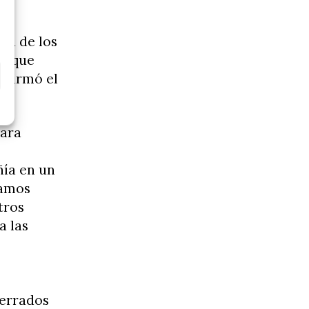
ad de los
ad que
 afirmó el
para
ñía en un
tamos
tros
a las
cerrados