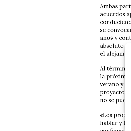
Ambas part
acuerdos ap
conduciendo
se convoca
año» y cont
absoluto a 
el alejamie
Al término 
la próxima
verano y qu
proyectos p
no se puede
«Los proble
hablar y tr
confianza m