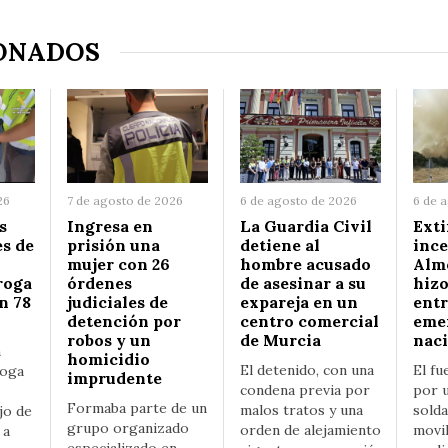
ONADOS
26
7 de agosto de 2026
6 de agosto de 2026
6 de 
s
Ingresa en
La Guardia Civil
Exti
s de
prisión una
detiene al
ince
mujer con 26
hombre acusado
Alm
roga
órdenes
de asesinar a su
hizo
n 78
judiciales de
expareja en un
entr
detención por
centro comercial
eme
robos y un
de Murcia
nac
n
homicidio
El detenido, con una
El fu
roga
imprudente
condena previa por
por u
Formaba parte de un
malos tratos y una
solda
jo de
grupo organizado
orden de alejamiento
movil
 a