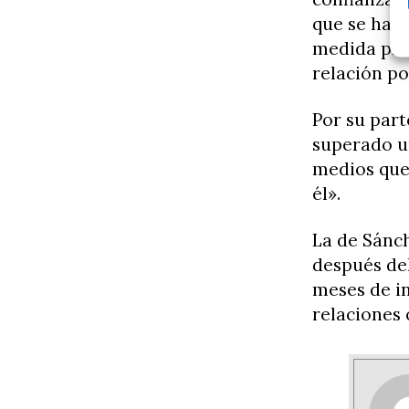
que se hace
medida prio
relación po
Por su par
superado u
medios que
él».
La de Sánch
después del
meses de in
relaciones