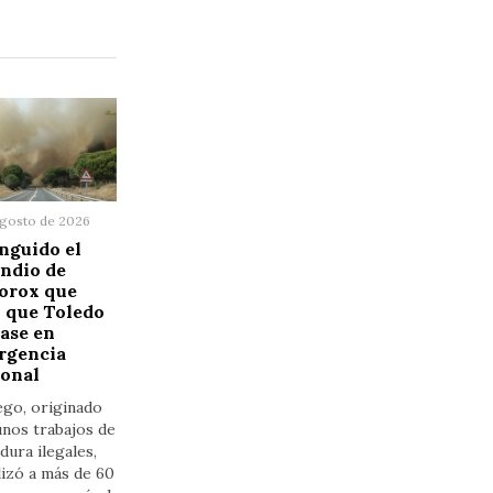
agosto de 2026
nguido el
ndio de
orox que
 que Toledo
ase en
rgencia
ional
ego, originado
nos trabajos de
dura ilegales,
izó a más de 60