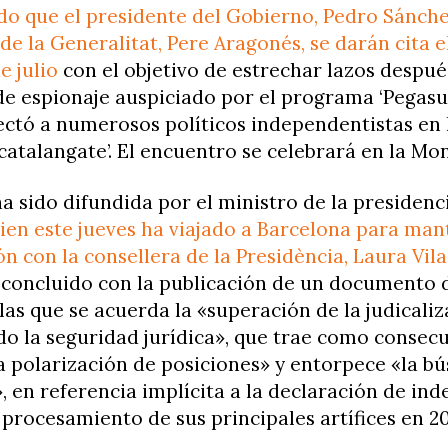
o que el presidente del Gobierno, Pedro Sánchez
de la Generalitat, Pere Aragonés, se darán cita 
e julio
con el objetivo de estrechar lazos despué
e espionaje auspiciado por el programa ‘Pegasus
ctó a numerosos políticos independentistas en 
atalangate’. El encuentro se celebrará en la Mo
ha sido difundida por el ministro de la presidenc
ien este jueves ha viajado a Barcelona para ma
n con la consellera de la Presidència, Laura Vil
 concluido con la publicación de un documento 
las que se acuerda la «superación de la judicaliz
o la seguridad jurídica», que trae como consec
a polarización de posiciones» y entorpece «la b
, en referencia implícita a la declaración de in
l procesamiento de sus principales artífices en 20