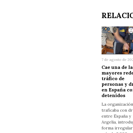
RELACI
7 de agosto de 20
Cae una de la
mayores rede
tráfico de
personas y d
en España co
detenidos
La organizació
traficaba con d
entre España y
Argelia, introdu
forma irregular