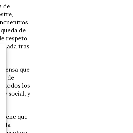
a de
stre,
 encuentros
 queda de
de respeto
ermada tras
 prensa que
s» de
a todos los
 y social, y
 tiene que
n la
 considera