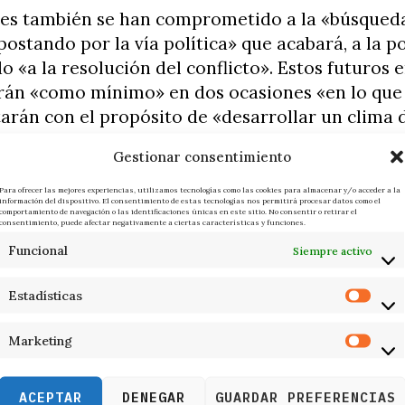
es también se han comprometido a la «búsqued
ostando por la vía política» que acabará, a la po
 «a la resolución del conflicto». Estos futuros
rán «como mínimo» en dos ocasiones «en lo que
arán con el propósito de «desarrollar un clima 
las posiciones» y de «restaurar la confianza» m
Gestionar consentimiento
nto de los últimos meses.
Para ofrecer las mejores experiencias, utilizamos tecnologías como las cookies para almacenar y/o acceder a la
información del dispositivo. El consentimiento de estas tecnologías nos permitirá procesar datos como el
de la reunión, Vilagrà ha declarado en rueda de
comportamiento de navegación o las identificaciones únicas en este sitio. No consentir o retirar el
consentimiento, puede afectar negativamente a ciertas características y funciones.
 conversación se mantendrá «antes de vacacione
Funcional
Siempre activo
e se basará en los principios del «pleno respeto 
olíticos», pues «todos tienen legitimidad política
Estadísticas
 excluir ni criminalizar ninguno», ha añadido.
Marketing
mas no se solucionan solos», ha continuado. «Se
abajar para establecer unas garantías que genere
ACEPTAR
DENEGAR
GUARDAR PREFERENCIAS
ínima para mantener las relaciones». Para ello,