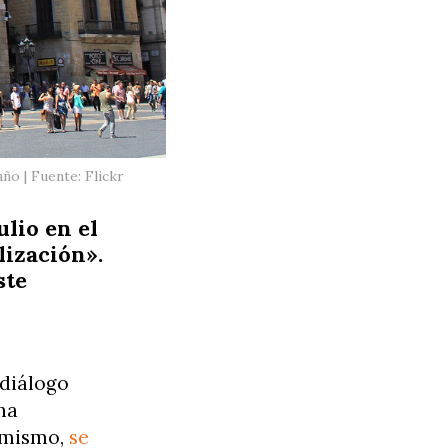
o | Fuente: Flickr
lio en el
lización».
ste
 diálogo
ha
simismo,
se