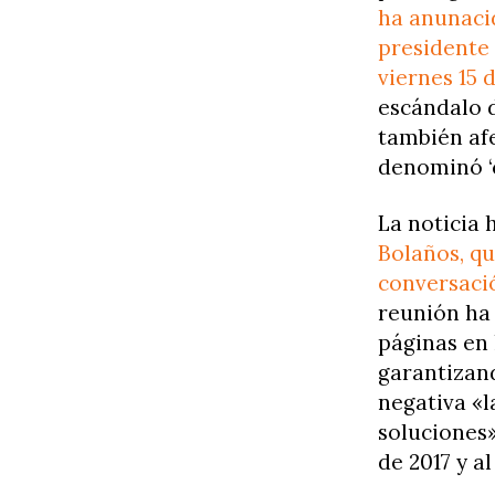
ha anunacid
presidente 
viernes 15 d
escándalo d
también afe
denominó ‘c
La noticia 
Bolaños, qu
conversació
reunión ha
páginas en 
garantizand
negativa «l
soluciones»
de 2017 y a