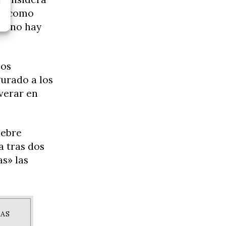
es» como
za no hay
mos
urado a los
verar en
lebre
a tras dos
as» las
IAS