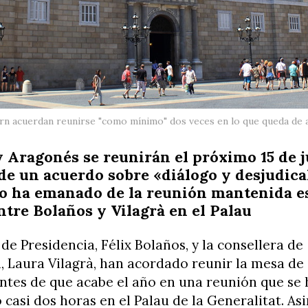
rn acuerdan reunirse "como mínimo" dos veces en lo que queda de añ
 Aragonés se reunirán el próximo 15 de ju
de un acuerdo sobre «diálogo y desjudica
o ha emanado de la reunión mantenida e
ntre Bolaños y Vilagrà en el Palau
 de Presidencia, Félix Bolaños, y la consellera de
, Laura Vilagrà, han acordado reunir la mesa de
ntes de que acabe el año en una reunión que se 
casi dos horas en el Palau de la Generalitat. A