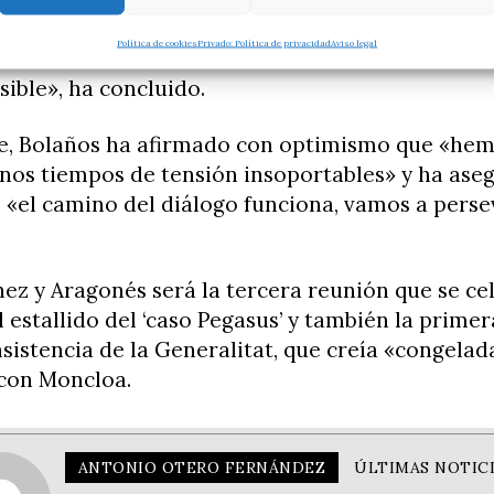
 necesario «dejar sin efecto las causas judicial
Política de cookies
Privado: Política de privacidad
Aviso legal
ritaria «antes de continuar nada». «Sin confian
sible», ha concluido.
te, Bolaños ha afirmado con optimismo que «he
nos tiempos de tensión insoportables» y ha aseg
 «el camino del diálogo funciona, vamos a perse
ez y Aragonés será la tercera reunión que se ce
 estallido del ‘caso Pegasus’ y también la primer
sistencia de la Generalitat, que creía «congelad
 con Moncloa.
ANTONIO OTERO FERNÁNDEZ
ÚLTIMAS NOTIC