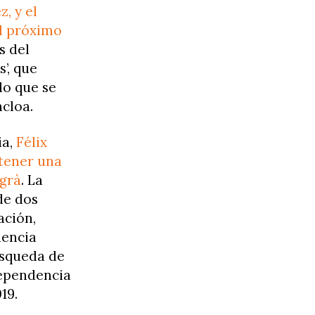
, y el
el próximo
s del
’, que
lo que se
ncloa.
ia,
Félix
ntener una
agrà
. La
de dos
ación,
uencia
úsqueda de
dependencia
19.