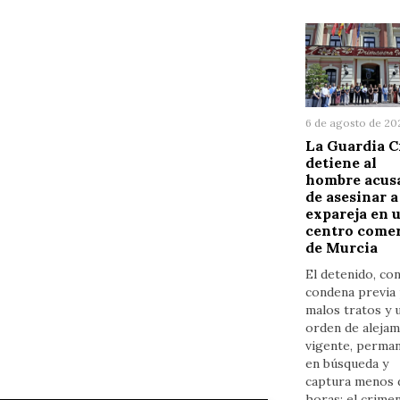
6 de agosto de 20
La Guardia C
detiene al
hombre acus
de asesinar a
expareja en 
centro comer
de Murcia
El detenido, co
condena previa
malos tratos y 
orden de alejam
vigente, perma
en búsqueda y
captura menos 
horas; el crime