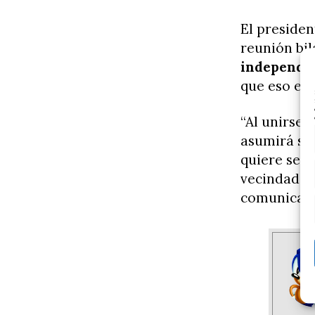
El presiden
reunión bil
independie
que eso es 
“Al unirse 
asumirá sus
quiere seg
vecindad fr
comunicad