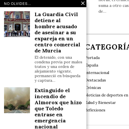
NO OLVIDES...
suma a otro ca
de…
La Guardia Civil
detiene al
hombre acusado
de asesinar a su
expareja en un
centro comercial
NOSOTROS
CATEGORÍ
de Murcia
El detenido, con una
Portada
condena previa por malos
España
tratos y una orden de
alejamiento vigente,
Internacional
permaneció en búsqueda
Destacadas
y captura…
Nuestro sello de identidad es el rigor y las
exclusivas, con especial respeto a la
Crónicas
Extinguido el
diversidad y a los valores tradicionales en el
Noticias de deportes en
incendio de
marco del Estado de Derecho constitucional
Almorox que hizo
Salud y Bienestar
que Toledo
Reflexiones
entrase en
emergencia
nacional