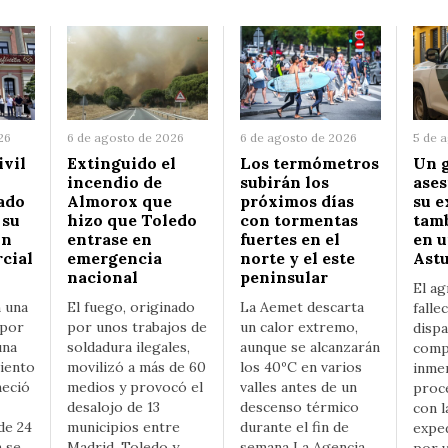
26
6 de agosto de 2026
6 de agosto de 2026
5 de 
ivil
Extinguido el
Los termómetros
Un g
incendio de
subirán los
ases
ado
Almorox que
próximos días
su e
 su
hizo que Toledo
con tormentas
tamb
un
entrase en
fuertes en el
en u
cial
emergencia
norte y el este
Astu
nacional
peninsular
El ag
n una
El fuego, originado
La Aemet descarta
falle
 por
por unos trabajos de
un calor extremo,
dispa
una
soldadura ilegales,
aunque se alcanzarán
comp
iento
movilizó a más de 60
los 40ºC en varios
inme
neció
medios y provocó el
valles antes de un
proc
desalojo de 13
descenso térmico
con l
de 24
municipios entre
durante el fin de
expe
n se
Madrid, Toledo y
semana La Agencia
por v