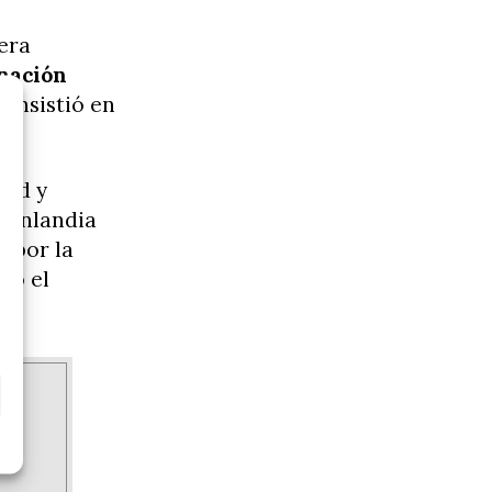
mera
nación
e insistió en
dad y
 Finlandia
 por la
ló el