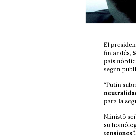
El presiden
finlandés,
S
país nórdic
según publi
“Putin subr
neutralida
para la seg
Niinistö se
su homólo
tensiones”.