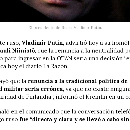
El presidente de Rusia, Vladimir Putin.
te ruso,
Vladimir Putin
, advirtió hoy a su homó
auli Niinistö
, que la renuncia a la neutralidad p
o para ingresar en la OTAN sería una decisión “
ca hoy el diario La Razón.
ayó que la
renuncia a la tradicional política de
d militar sería errónea
, ya que no existe ning
uridad de Finlandia”, informó el Kremlin en un 
ñaló en el comunicado que la conversación telef
go ruso
fue “directa y clara y se llevó a cabo sin