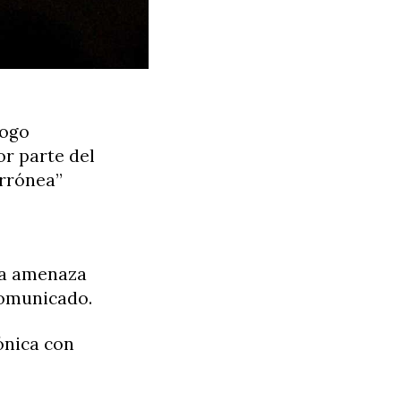
logo
or parte del
errónea”
una amenaza
comunicado.
ónica con