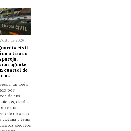
agosto de 2026
uardia civil
ina a tiros a
xpareja,
ién agente,
n cuartel de
rias
resor, también
cido por
ros de sus
añeros, estaba
rso en un
eso de divorcio
a víctima y tenía
dientes abiertos
iolencia