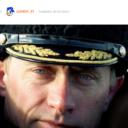
2
ADMIN_FI
1 minuto de lectura