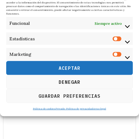
acceder a la información del dispositivo. El consentimiento de estas tecnologías nos permitirá
refugio.
procesar datos como el comportamiento de navegación o las identificaciones únicas en este sitio. No
consentir o retirar el consentimiento, puede afectar negativamente a ciertas características y
funciones.
Si la tormenta le sorprende en el campo, evite correr y
Funcional
Siempre activo
permanecer en lugares elevados, como los altos de las
colinas, crestas o divisorias. No se refugie bajo los
Estadísticas
árboles y aléjese de alambradas y objetos metálicos.
Marketing
ADMIN_FI
ÚLTIMAS NOTICIAS
ACEPTAR
DENEGAR
RESPONDER
GUARDAR PREFERENCIAS
Política de cookies
Privado: Política de privacidad
Aviso legal