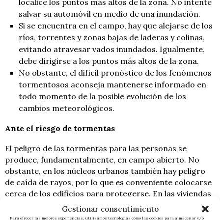
localice los puntos más altos de la zona. No intente
salvar su automóvil en medio de una inundación.
Si se encuentra en el campo, hay que alejarse de los
ríos, torrentes y zonas bajas de laderas y colinas,
evitando atravesar vados inundados. Igualmente,
debe dirigirse a los puntos más altos de la zona.
No obstante, el difícil pronóstico de los fenómenos
tormentosos aconseja mantenerse informado en
todo momento de la posible evolución de los
cambios meteorológicos.
Ante el riesgo de tormentas
El peligro de las tormentas para las personas se
produce, fundamentalmente, en campo abierto. No
obstante, en los núcleos urbanos también hay peligro
de caída de rayos, por lo que es conveniente colocarse
cerca de los edificios para protegerse. En las viviendas
se aconseja evitar las corrientes de aire. Si va
Gestionar consentimiento
conduciendo, un vehículo cerrado puede ser un buen
Para ofrecer las mejores experiencias, utilizamos tecnologías como las cookies para almacenar y/o