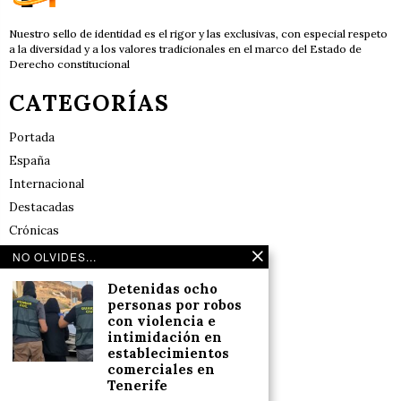
Nuestro sello de identidad es el rigor y las exclusivas, con especial respeto
a la diversidad y a los valores tradicionales en el marco del Estado de
Derecho constitucional
CATEGORÍAS
Portada
España
Internacional
Destacadas
Crónicas
Noticias de deportes en España
NO OLVIDES...
Salud y Bienestar
Detenidas ocho
Reflexiones
personas por robos
con violencia e
intimidación en
LINKS
establecimientos
comerciales en
Tenerife
Aviso legal