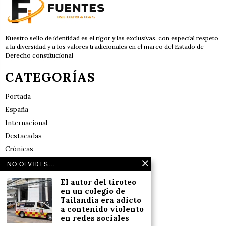
Nuestro sello de identidad es el rigor y las exclusivas, con especial respeto
a la diversidad y a los valores tradicionales en el marco del Estado de
Derecho constitucional
CATEGORÍAS
Portada
España
Internacional
Destacadas
Crónicas
Noticias de deportes en España
NO OLVIDES...
Salud y Bienestar
El autor del tiroteo
Reflexiones
en un colegio de
Tailandia era adicto
a contenido violento
LINKS
en redes sociales