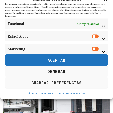
Para ofrecer las mejores experiencias, utilizamos tecnologías como las cookies para almacenar y/o
acceder a la información del dispositivo. El consentimiento de estas tecnologías nos permitirá
procesar datos como el comportamiento de navegación o las identificaciones únicas en este sitio. No
consentir o retirar el consentimiento, puede afectar negativamente a ciertas características y
funciones.
Funcional
Siempre activo
Estadísticas
Marketing
ACEPTAR
RELACIONADOS
DENEGAR
GUARDAR PREFERENCIAS
Política de cookies
Privado: Política de privacidad
Aviso legal