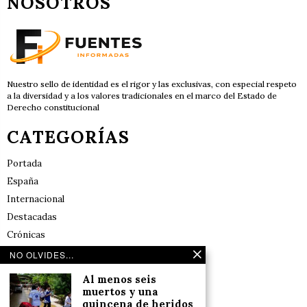
NOSOTROS
Nuestro sello de identidad es el rigor y las exclusivas, con especial respeto
a la diversidad y a los valores tradicionales en el marco del Estado de
Derecho constitucional
CATEGORÍAS
Portada
España
Internacional
Destacadas
Crónicas
Noticias de deportes en España
NO OLVIDES...
Salud y Bienestar
Al menos seis
Reflexiones
muertos y una
quincena de heridos