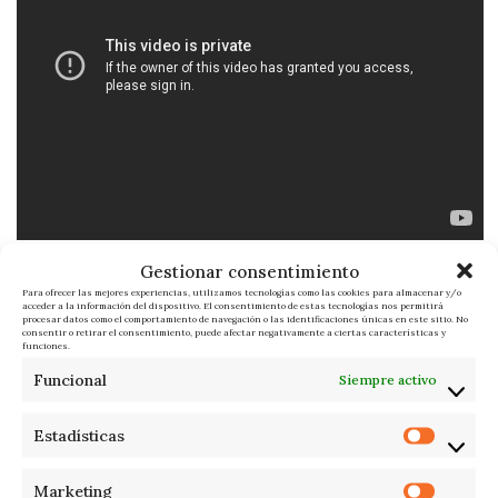
La presentación del modelo BMW i Visual Dee | Fuente:
Gestionar consentimiento
BMW
Para ofrecer las mejores experiencias, utilizamos tecnologías como las cookies para almacenar y/o
acceder a la información del dispositivo. El consentimiento de estas tecnologías nos permitirá
procesar datos como el comportamiento de navegación o las identificaciones únicas en este sitio. No
consentir o retirar el consentimiento, puede afectar negativamente a ciertas características y
funciones.
ADMIN_FI
ÚLTIMAS NOTICIAS
Funcional
Siempre activo
Estadísticas
RESPONDER
Marketing