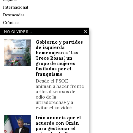
Internacional
Destacadas
Crónicas
Noticias de deportes en España
NO OLVIDES...
Salud y Bienestar
Gobierno y partidos
Reflexiones
de izquierda
homenajean a ‘Las
Trece Rosas’, un
LINKS
grupo de mujeres
fusiladas por el
franquismo
Aviso legal
Desde el PSOE
Política de cookies (UE)
animan a hacer frente
Términos y condiciones
a «los discursos de
odio de la
ultraderecha» y a
evitar el «olvido»…
Llámanos
Irán anuncia que el
+34633110958
acuerdo con Omán
para gestionar el