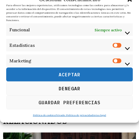
Para ofrecer las mejores experiencias, utilizamos tecnologías como las cookies para almacenar y/o
acceder a la información del dispositivo. El consentimiento de estas tecnologías nos permitirá
procesar datos como el comportamiento de navegación o las identificaciones únicas en este sitio. No
consentir o retirar el consentimiento, puede afectar negativamente a ciertas características y
funciones.
Funcional
Siempre activo
Estadísticas
Marketing
ACEPTAR
DENEGAR
GUARDAR PREFERENCIAS
Política de cookies
Privado: Política de privacidad
Aviso legal
RELACIONADOS