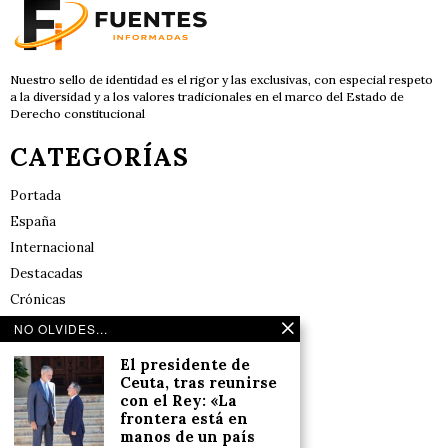
Nuestro sello de identidad es el rigor y las exclusivas, con especial respeto
a la diversidad y a los valores tradicionales en el marco del Estado de
Derecho constitucional
CATEGORÍAS
Portada
España
Internacional
Destacadas
Crónicas
Noticias de deportes en España
NO OLVIDES...
Salud y Bienestar
El presidente de
Reflexiones
Ceuta, tras reunirse
con el Rey: «La
frontera está en
LINKS
manos de un país