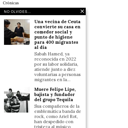
Crónicas
Noticias de deportes en España
NO OLVIDES...
Salud y Bienestar
Una vecina de Ceuta
Reflexiones
convierte su casa en
comedor social y
punto de higiene
LINKS
para 400 migrantes
al día
Aviso legal
Sabah Hamed, ya
reconocida en 2022
Política de cookies (UE)
por su labor solidaria,
Términos y condiciones
atiende junto a diez
voluntarias a personas
migrantes en la…
Llámanos
Muere Felipe Lipe,
bajista y fundador
+34633110958
del grupo Tequila
Sus compañeros de la
emblemática banda de
Escríbenos
rock, como Ariel Rot,
han despedido con
+34633110958
tristeza al músico