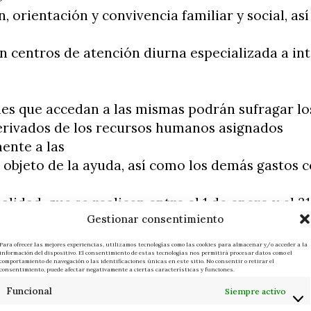
, orientación y convivencia familiar y social, as
 centros de atención diurna especializada a in
es que accedan a las mismas podrán sufragar lo
erivados de los recursos humanos asignados
ente a las
 objeto de la ayuda, así como los demás gastos c
alidad, que se realicen entre el 1 de enero y el 3
Gestionar consentimiento
de
Para ofrecer las mejores experiencias, utilizamos tecnologías como las cookies para almacenar y/o acceder a la
información del dispositivo. El consentimiento de estas tecnologías nos permitirá procesar datos como el
 considerará susceptible de subvención el IVA q
comportamiento de navegación o las identificaciones únicas en este sitio. No consentir o retirar el
consentimiento, puede afectar negativamente a ciertas características y funciones.
Funcional
Siempre activo
o compensado y los pagos de asesoría jurídica, 