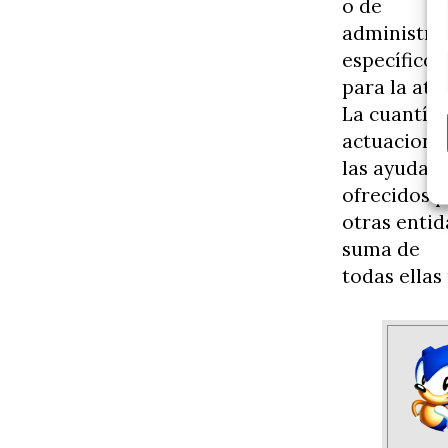
o de
administrac
específico
para la ate
La cuantía 
actuacione
las ayudas 
ofrecidos 
otras entid
suma de
todas ellas