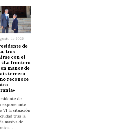
agosto de 2026
residente de
a, tras
irse con el
 «La frontera
 en manos de
aís tercero
 no reconoce
stra
ranía»
esidente de
a expone ante
e VI la situación
 ciudad tras la
da masiva de
antes…