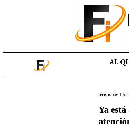
AL Q
OTROS ARTÍCU
Ya está 
atenció