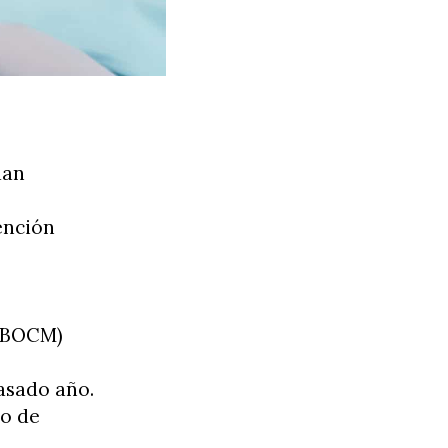
dan
ención
 (BOCM)
asado año.
to de