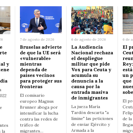
26
7 de agosto de 2026
6 de agosto de 2026
6 de 
e
Bruselas advierte
La Audiencia
El p
rte
de que la UE será
Nacional rechaza
Ceut
«vulnerable»
el despliegue
reun
al y
mientras
militar que pide
Rey:
iene
dependa de
Vox para Ceuta y
está
países vecinos
acumula su
un p
 día
para proteger sus
denuncia a la
que
fronteras
causa por la
nue
a
entrada masiva
sobe
El comisario
2022
de inmigrantes
El pr
europeo Magnus
La jueza María
Ceut
Brunner aboga por
de
Tardón descarta "a
Felip
intensificar la lucha
límine" las peticiones
de la
contra las redes de
de enviar Ejército y
llega
tráfico de
ntes
Armada a la
migr
migrantes…
 la