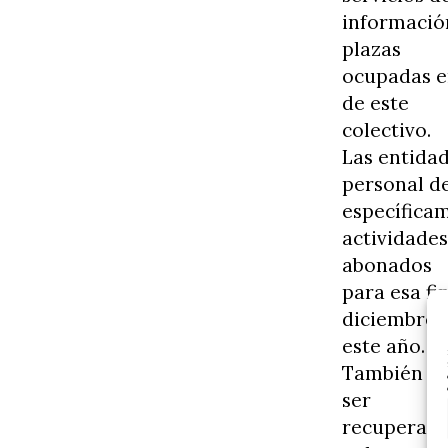
información
plazas
ocupadas en
de este
colectivo.
Las entidad
personal d
específicam
actividades
abonados
para esa fin
diciembre 
este año.
También se
ser
recuperado 