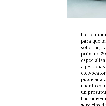
La Comunid
para que la
solicitar, h
próximo 29 
especializ
a personas
convocator
publicada 
cuenta con
un presupue
Las subven
servicios d