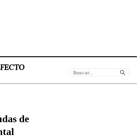
AFECTO
yudas de
ntal