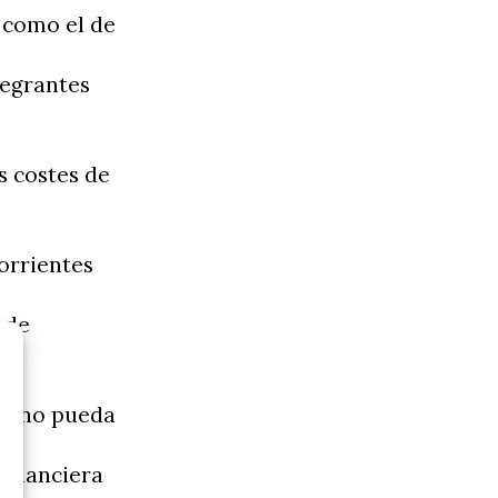
í como el de
tegrantes
s costes de
orrientes
1 de
ue no pueda
financiera