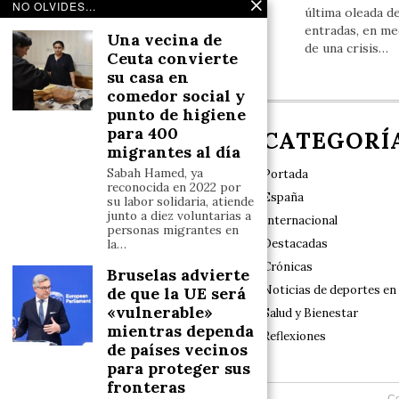
NO OLVIDES...
última oleada d
entradas, en me
Una vecina de
de una crisis…
Ceuta convierte
su casa en
comedor social y
punto de higiene
para 400
NOSOTROS
CATEGORÍ
migrantes al día
Sabah Hamed, ya
Portada
reconocida en 2022 por
España
su labor solidaria, atiende
junto a diez voluntarias a
Internacional
personas migrantes en
Destacadas
la…
Nuestro sello de identidad es el rigor y las
exclusivas, con especial respeto a la
Crónicas
Bruselas advierte
diversidad y a los valores tradicionales en el
Noticias de deportes en
de que la UE será
marco del Estado de Derecho constitucional
«vulnerable»
Salud y Bienestar
mientras dependa
Reflexiones
de países vecinos
para proteger sus
fronteras
Co