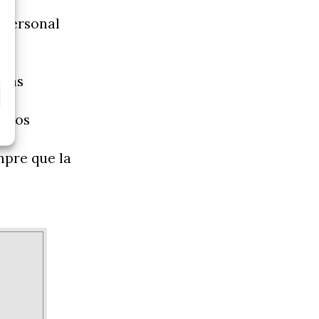
 personal
.
 las
resos
mpre que la