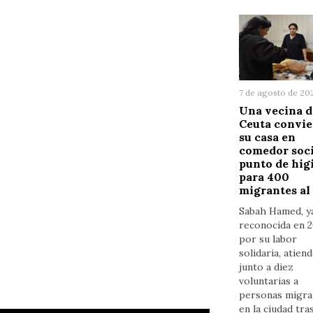
7 de agosto de 20
Una vecina d
Ceuta convie
su casa en
comedor soci
punto de hig
para 400
migrantes al
Sabah Hamed, y
reconocida en 
por su labor
solidaria, atien
junto a diez
voluntarias a
personas migra
en la ciudad tras