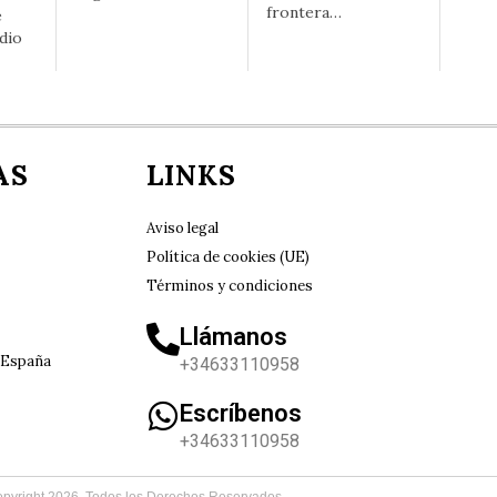
frontera…
e
dio
AS
LINKS
Aviso legal
Política de cookies (UE)
Términos y condiciones
Llámanos
 España
+34633110958
Escríbenos
+34633110958
pyright
2026
. Todos los Derechos Reservados.