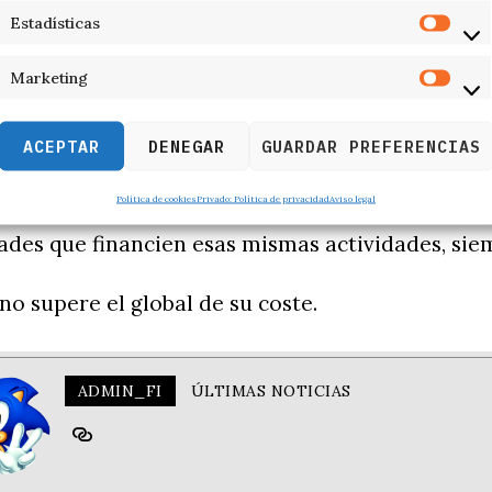
Estadísticas
ión, así como los que genere la contratación de
Marketing
nción de plazas no concertadas en centros de día
no podrá superar el 75% del desembolso total de
ACEPTAR
DENEGAR
GUARDAR PREFERENCIAS
s y
serán compatibles con otras subvenciones o ing
Política de cookies
Privado: Política de privacidad
Aviso legal
por
ades que financien esas mismas actividades, sie
 no supere el global de su coste.
ADMIN_FI
ÚLTIMAS NOTICIAS