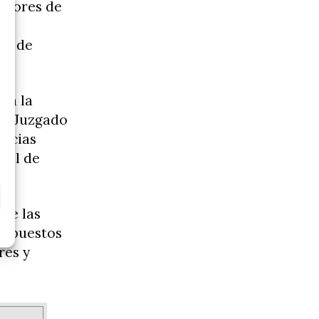
ctores de
ón
ón de
on la
 al Juzgado
uncias
cial de
de las
expuestos
res y