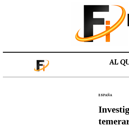
AL Q
ESPAÑA
Investi
temerar