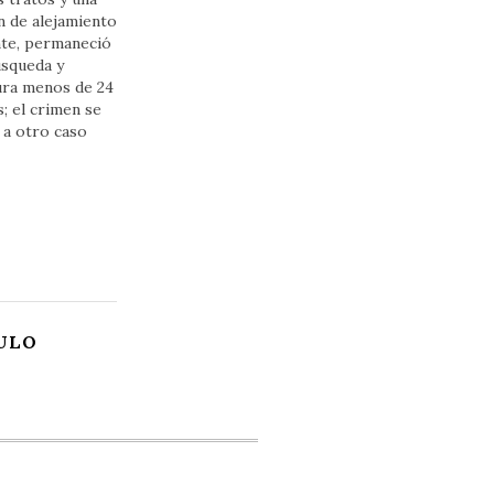
n de alejamiento
nte, permaneció
úsqueda y
ura menos de 24
; el crimen se
 a otro caso
ULO