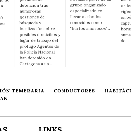
grupo organizado
detención tras
orde
 a
especializado en
numerosas
vige
llevar a cabo los
gestiones de
en b
nó
conocidos como
búsqueda y
capt
nes
"hurtos amorosos"…
localización sobre
horas
posibles domicilios y
suma
lugar de trabajo del
de…
prófugo Agentes de
la Policía Nacional
han detenido en
Cartagena a un…
IÓN TEMERARIA
CONDUCTORES
HABITÁC
GAN
AS
LINKS