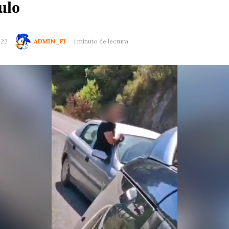
ulo
022
ADMIN_FI
1 minuto de lectura