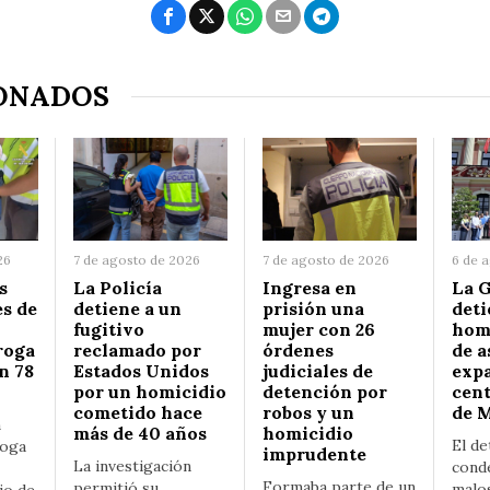
ONADOS
26
7 de agosto de 2026
7 de agosto de 2026
6 de 
s
La Policía
Ingresa en
La G
s de
detiene a un
prisión una
deti
fugitivo
mujer con 26
hom
roga
reclamado por
órdenes
de a
n 78
Estados Unidos
judiciales de
expa
por un homicidio
detención por
cent
cometido hace
robos y un
de 
n
más de 40 años
homicidio
El de
roga
imprudente
La investigación
cond
Formaba parte de un
permitió su
malos
jo de