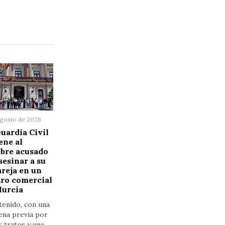
agosto de 2026
uardia Civil
ene al
bre acusado
sesinar a su
reja en un
ro comercial
Murcia
tenido, con una
ena previa por
 tratos y una