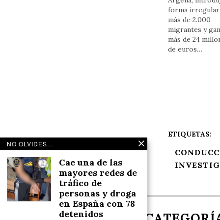
forma irregular
más de 2.000
migrantes y ga
más de 24 millo
de euros…
ETIQUETAS:
NO OLVIDES...
CONDUCC
Cae una de las
INVESTI
mayores redes de
tráfico de
personas y droga
en España con 78
detenidos
NOSOTROS
CATEGORÍ