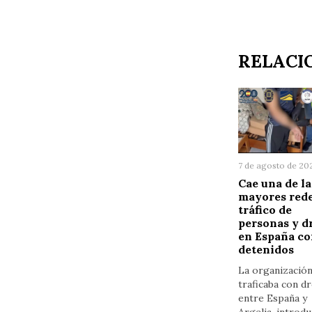
RELACI
7 de agosto de 20
Cae una de la
mayores rede
tráfico de
personas y d
en España co
detenidos
La organizació
traficaba con d
entre España y
Argelia, introdu