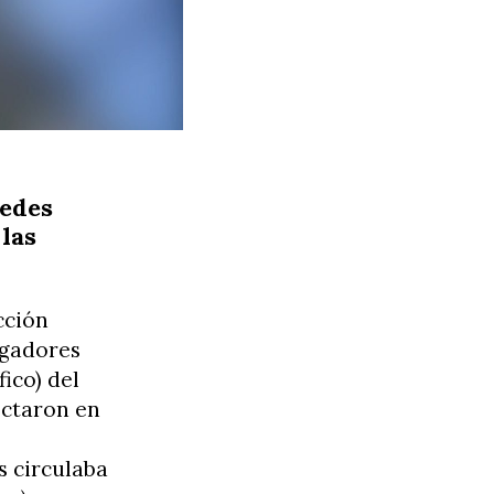
redes
 las
cción
igadores
fico) del
ectaron en
 circulaba