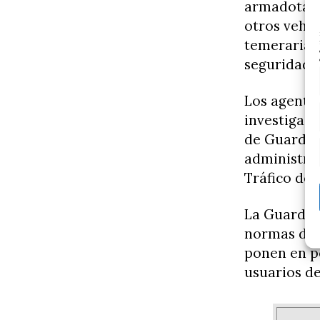
armadotamb
otros vehíc
temeraria y
seguridad.
Los agentes
investigaci
de Guardia 
administrat
Tráfico de
La Guardia 
normas de 
ponen en pe
usuarios de 