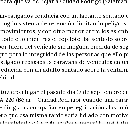
etera que va de Béjar a Ciudad Rodrigo (Salaman
investigados conducía con un lactante sentado 
ningún sistema de retención, limitando peligro
 movimientos, y con otro menor entre los asient
 todo ello mientras el copiloto iba sentado sobre
por fuera del vehículo sin ninguna medida de se
gro para la integridad de las personas que ello 
estigado rebasaba la caravana de vehículos en u
 reducida con un adulto sentado sobre la ventani
ehículo.
tuvieron lugar el pasado día 17 de septiembre en
A-220 (Béjar – Ciudad Rodrigo), cuando una car
e dirigía a acompañar en peregrinación al camió
oro que esa misma tarde sería lidiado con motivo
la localidad de Garcibuey (Salamanca).El Institut