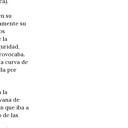
ca).
en su
samente su
os
 la
guridad,
provocaba.
na curva de
lla por
 la
avana de
n que iba a
 de las
o