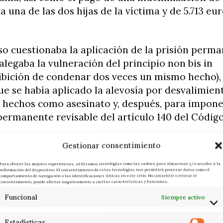
a una de las dos hijas de la víctima y de 5.713 eur
so cuestionaba la aplicación de la prisión perm
 alegaba la vulneración del principio non bis in
ibición de condenar dos veces un mismo hecho),
e se había aplicado la alevosía por desvalimien
os hechos como asesinato y, después, para impone
permanente revisable del artículo 140 del Código
ponde que no se ha producido tal vulneración ya
Gestionar consentimiento
e calificó el asesinato fue la denominada sorpres
Para ofrecer las mejores experiencias, utilizamos tecnologías como las cookies para almacenar y/o acceder a la
 la imprevisibilidad de la acción del acusado con
información del dispositivo. El consentimiento de estas tecnologías nos permitirá procesar datos como el
comportamiento de navegación o las identificaciones únicas en este sitio. No consentir o retirar el
quien acometió de forma súbita e inesperada, mi
consentimiento, puede afectar negativamente a ciertas características y funciones.
 de desvalimiento derivada de la avanzada edad 
Funcional
Siempre activo
un elemento adicional y distinto, que justifica la
to agravado del artículo 140.1.1ª del Código Penal
Estadísticas