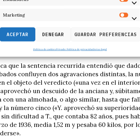
imposición de la prisión permanente revisable.
Marketing
que cuando, como sucede aquí, el ataque se conc
dad alevosa, totalmente independiente de la co
ACEPTAR
DENEGAR
GUARDAR PREFERENCIAS
, su avanzada edad o su enfermedad o discapaci
nueva agravación a través de dicho artículo.
Política de cookies
Privado: Política de privacidad
Aviso legal
ica que la sentencia recurrida entendió que dado
bados confluyen dos agravaciones distintas, la
n el objeto del veredicto («una vez en el interior
. aprovechó un descuido de la anciana y, súbitam
a con una almohada, o algo similar, hasta que fal
 y la número cinco («Y. aprovechó su superioridad
sin dificultad a T., que contaba 82 años, pues ha
rzo de 1936, medía 1,52 m y pesaba 60 kilos, por l
derse».