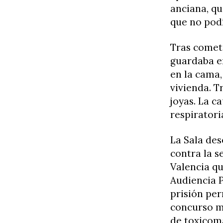
anciana, qu
que no pod
Tras comete
guardaba en
en la cama,
vivienda. T
joyas. La c
respiratori
La Sala des
contra la s
Valencia qu
Audiencia P
prisión per
concurso me
de toxicom