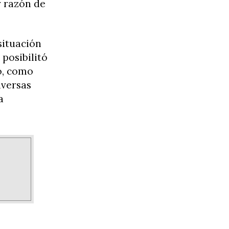
r razón de
situación
 posibilitó
so, como
iversas
a