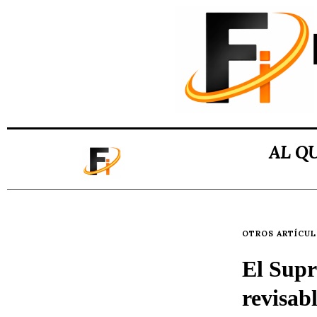
AL Q
OTROS ARTÍCU
El Supr
revisab