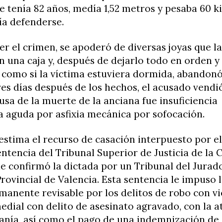
e tenía 82 años, medía 1,52 metros y pesaba 60 ki
ía defenderse.
r el crimen, se apoderó de diversas joyas que l
 una caja y, después de dejarlo todo en orden y
 como si la víctima estuviera dormida, abandonó
res días después de los hechos, el acusado vendió
ausa de la muerte de la anciana fue insuficiencia
a aguda por asfixia mecánica por sofocación.
estima el recurso de casación interpuesto por e
entencia del Tribunal Superior de Justicia de l
e confirmó la dictada por un Tribunal del Jurado
rovincial de Valencia. Esta sentencia le impuso 
manente revisable por los delitos de robo con vi
dial con delito de asesinato agravado, con la 
anía, así como el pago de una indemnización de