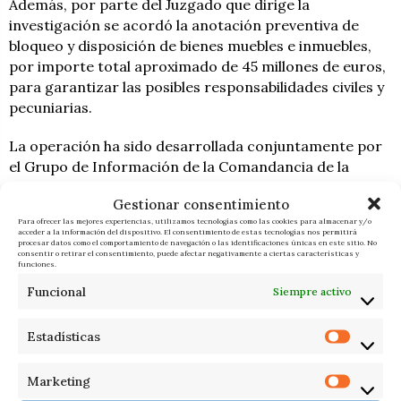
Además, por parte del Juzgado que dirige la
investigación se acordó la anotación preventiva de
bloqueo y disposición de bienes muebles e inmuebles,
por importe total aproximado de 45 millones de euros,
para garantizar las posibles responsabilidades civiles y
pecuniarias.
La operación ha sido desarrollada conjuntamente por
el Grupo de Información de la Comandancia de la
Guardia Civil de Santa Cruz de Tenerife y la Agencia
Gestionar consentimiento
Estatal de Administración Tributaria (AEAT), habiendo
Para ofrecer las mejores experiencias, utilizamos tecnologías como las cookies para almacenar y/o
sido dirigida por el Juzgado de Instrucción núm. 3 de
acceder a la información del dispositivo. El consentimiento de estas tecnologías nos permitirá
procesar datos como el comportamiento de navegación o las identificaciones únicas en este sitio. No
Arona en coordinación con la Fiscalía Anticorrupción
consentir o retirar el consentimiento, puede afectar negativamente a ciertas características y
funciones.
de Santa Cruz de Tenerife.
Funcional
Siempre activo
En la fase de investigación se ha contado con el apoyo y
colaboración de la Jefatura de Información: Unidad
Estadísticas
Central Especial n°3 (UCE3), Subgrupo de Investigación
Económica (SIE) y Área Técnica. Además, han
Marketing
participado en esta fase de explotación la Unidad de