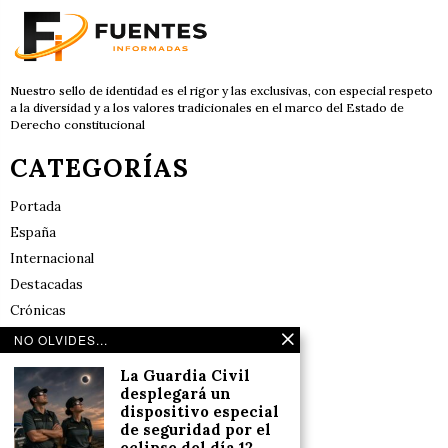
Nuestro sello de identidad es el rigor y las exclusivas, con especial respeto
a la diversidad y a los valores tradicionales en el marco del Estado de
Derecho constitucional
CATEGORÍAS
Portada
España
Internacional
Destacadas
Crónicas
Noticias de deportes en España
NO OLVIDES...
Salud y Bienestar
La Guardia Civil
Reflexiones
desplegará un
dispositivo especial
de seguridad por el
LINKS
eclipse del día 12,