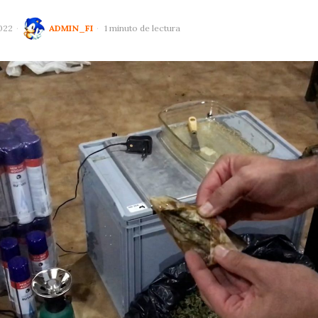
022
ADMIN_FI
1 minuto de lectura