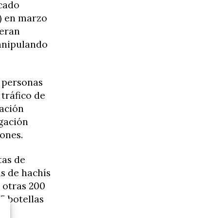
ocado
) en marzo
ieran
anipulando
z personas
 tráfico de
zación
igación
iones.
tas de
as de hachís
, otras 200
5 botellas