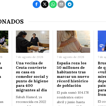
ONADOS
26
7 de agosto de 2026
7 de agosto de 2026
7 de 
s
Una vecina de
España roza los
Brus
na
Ceuta convierte
50 millones de
de q
su casa en
habitantes tras
«vul
n
comedor social y
marcar un nuevo
mie
punto de higiene
récord histórico
dep
para 400
de población
país
migrantes al día
para
El país sumó 104.178
fron
Sabah Hamed, ya
residentes entre
El co
un
reconocida en 2022
abril y junio hasta