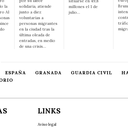
euro
tro
por su labor
situarse en 49,8
Brun
o la
solidaria, atiende
millones el 1 de
inten
ro Al
junto a diez
julio…
contr
sonas
voluntarias a
tráfi
uince
personas migrantes
migr
ado
en la ciudad tras la
última oleada de
entradas, en medio
de una crisis…
ESPAÑA
GRANADA
GUARDIA CIVIL
H
ORIO
AS
LINKS
Aviso legal