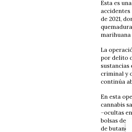
Esta es una
accidentes
de 2021, do
quemaduras
marihuana 
La operaci
por delito 
sustancias 
criminal y 
continúa ab
En esta ope
cannabis sa
–ocultas en
bolsas de m
de butano.