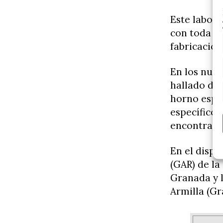
Este labora
con toda la
fabricación
En los nuev
hallado div
horno espec
específicos
encontraro
En el dispo
(GAR) de la
Granada y 
Armilla (Gr