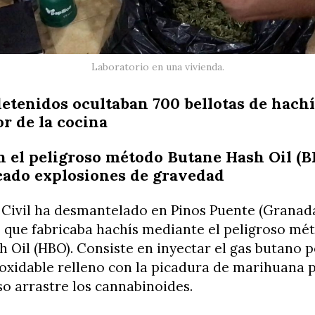
Laboratorio en una vivienda.
detenidos ocultaban 700 bellotas de hachí
r de la cocina
n el peligroso método Butane Hash Oil (
cado explosiones de gravedad
 Civil ha desmantelado en Pinos Puente (Granad
 que fabricaba hachís mediante el peligroso mé
 Oil (HBO). Consiste en inyectar el gas butano 
oxidable relleno con la picadura de marihuana p
so arrastre los cannabinoides.