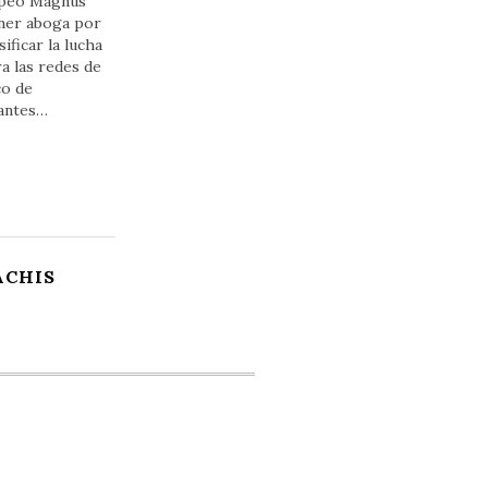
peo Magnus
ner aboga por
sificar la lucha
a las redes de
co de
antes…
ACHIS