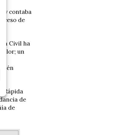
, y contaba
roceso de
dia Civil ha
calor; un
s
mbién
ón Rápida
ndancia de
ía de