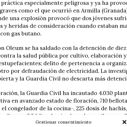
 práctica especialmente peligrosa y ya ha prov
 graves como el que ocurrió en Armilla (Granada
nde una explosión provocó que dos jóvenes sufr
 y heridas de consideración cuando estaban m
con gas butano.
ón Oleum se ha saldado con la detención de die
contra la salud pública por cultivo, elaboración y
estupefacientes; delito de pertenencia a organi
otro por defraudación de electricidad. La invest
ierta y la Guardia Civil no descarta más detenc
ración, la Guardia Civil ha incautado 4.030 plan
tiva en avanzado estado de floración, 710 bellot
 el congelador de la cocina-, 225 dosis de hachís
arihuana, 5,5 kilos de picadura de marihuana y 7
Gestionar consentimiento