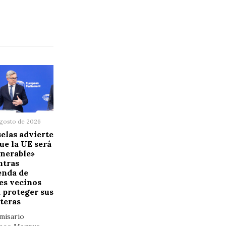
agosto de 2026
elas advierte
ue la UE será
nerable»
ntras
enda de
es vecinos
 proteger sus
teras
misario