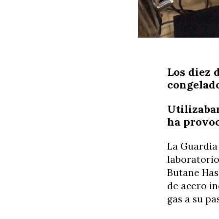
Los diez 
congelado
Utilizaba
ha provo
La Guardia
laboratorio
Butane Hash
de acero in
gas a su pa