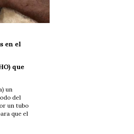
s en el
BHO) que
a) un
todo del
por un tubo
ara que el