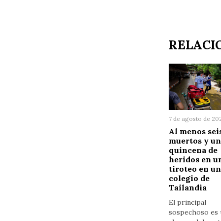
RELACI
7 de agosto de 20
Al menos sei
muertos y u
quincena de
heridos en u
tiroteo en un
colegio de
Tailandia
El principal
sospechoso es 