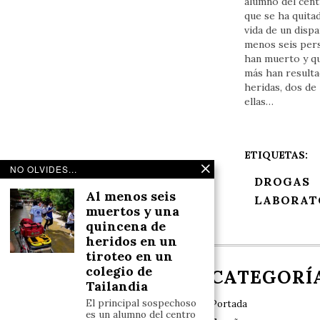
alumno del cen
que se ha quitad
vida de un dispa
menos seis per
han muerto y q
más han result
heridas, dos de
ellas…
ETIQUETAS:
NO OLVIDES...
DROGAS
Al menos seis
LABORAT
muertos y una
quincena de
heridos en un
tiroteo en un
colegio de
NOSOTROS
CATEGORÍ
Tailandia
El principal sospechoso
Portada
es un alumno del centro