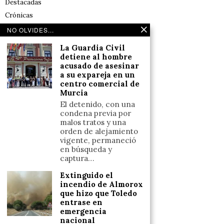
Destacadas
Crónicas
Noticias de deportes en España
NO OLVIDES...
Salud y Bienestar
La Guardia Civil
Reflexiones
detiene al hombre
acusado de asesinar
a su expareja en un
LINKS
centro comercial de
Murcia
Aviso legal
El detenido, con una
condena previa por
Política de cookies (UE)
malos tratos y una
Términos y condiciones
orden de alejamiento
vigente, permaneció
en búsqueda y
captura…
Llámanos
Extinguido el
+34633110958
incendio de Almorox
que hizo que Toledo
entrase en
emergencia
Escríbenos
nacional
+34633110958