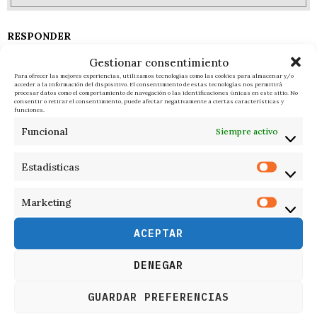
RESPONDER
Gestionar consentimiento
Para ofrecer las mejores experiencias, utilizamos tecnologías como las cookies para almacenar y/o
acceder a la información del dispositivo. El consentimiento de estas tecnologías nos permitirá
procesar datos como el comportamiento de navegación o las identificaciones únicas en este sitio. No
consentir o retirar el consentimiento, puede afectar negativamente a ciertas características y
funciones.
Funcional
Siempre activo
Estadísticas
Marketing
ACEPTAR
DENEGAR
GUARDAR PREFERENCIAS