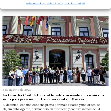
Política de cookies
Privado: Política de privacidad
Aviso legal
RELACIONADOS
6 de agosto de 2026
La Guardia Civil detiene al hombre acusado de asesinar a
su expareja en un centro comercial de Murcia
El detenido, con una condena previa por malos tratos y una orden de
alejamiento vigente, permaneció en búsqueda y captura menos de 24