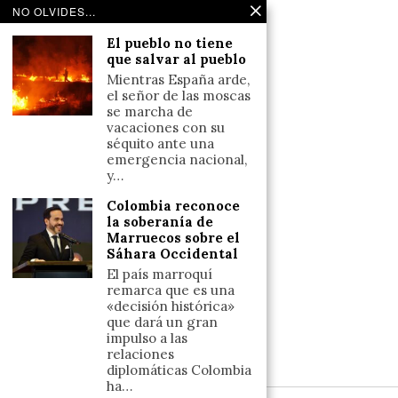
Noticias de deportes en España
NO OLVIDES...
Salud y Bienestar
El pueblo no tiene
Reflexiones
que salvar al pueblo
Mientras España arde,
LINKS
el señor de las moscas
se marcha de
vacaciones con su
Aviso legal
séquito ante una
emergencia nacional,
Política de cookies (UE)
y…
Términos y condiciones
Colombia reconoce
la soberanía de
Marruecos sobre el
Llámanos
Sáhara Occidental
+34633110958
El país marroquí
remarca que es una
«decisión histórica»
que dará un gran
Escríbenos
impulso a las
relaciones
+34633110958
diplomáticas Colombia
ha…