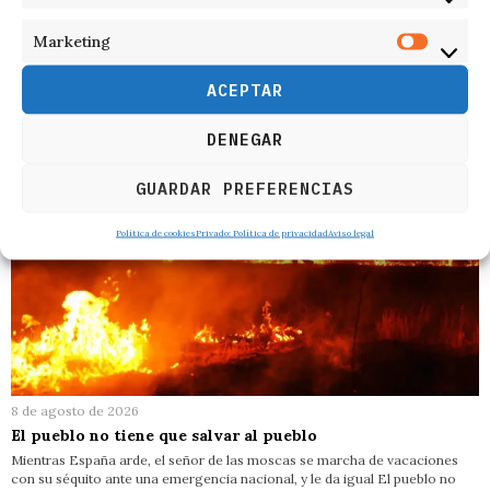
RELACIONADOS
Marketing
ACEPTAR
DENEGAR
GUARDAR PREFERENCIAS
Política de cookies
Privado: Política de privacidad
Aviso legal
8 de agosto de 2026
El pueblo no tiene que salvar al pueblo
Mientras España arde, el señor de las moscas se marcha de vacaciones
con su séquito ante una emergencia nacional, y le da igual El pueblo no