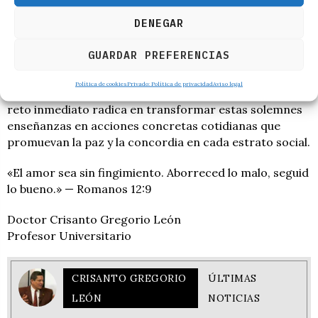
ecos de sus discursos y las imágenes de las plazas
DENEGAR
abarrotadas formarán parte del legado
contemporáneo de la ciudad. Este viaje no solo ha
GUARDAR PREFERENCIAS
servido para revitalizar el pulso de la Iglesia local, sino
para proyectar una imagen de acogida y modernidad
Política de cookies
Privado: Política de privacidad
Aviso legal
arraigada en sus raíces más profundas. Así pues, el
reto inmediato radica en transformar estas solemnes
enseñanzas en acciones concretas cotidianas que
promuevan la paz y la concordia en cada estrato social.
«El amor sea sin fingimiento. Aborreced lo malo, seguid
lo bueno.» — Romanos 12:9
Doctor Crisanto Gregorio León
Profesor Universitario
CRISANTO GREGORIO
ÚLTIMAS
LEÓN
NOTICIAS