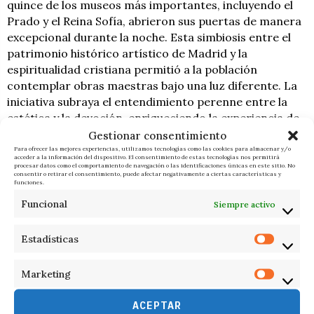
quince de los museos más importantes, incluyendo el
Prado y el Reina Sofía, abrieron sus puertas de manera
excepcional durante la noche. Esta simbiosis entre el
patrimonio histórico artístico de Madrid y la
espiritualidad cristiana permitió a la población
contemplar obras maestras bajo una luz diferente. La
iniciativa subraya el entendimiento perenne entre la
estética y la devoción, enriqueciendo la experiencia de
la peregrinación con una alternativa intelectual de
Gestionar consentimiento
primer orden. Debido a esto, el observador
Para ofrecer las mejores experiencias, utilizamos tecnologías como las cookies para almacenar y/o
acceder a la información del dispositivo. El consentimiento de estas tecnologías nos permitirá
contemporáneo debe apreciar cómo el arte sagrado se
procesar datos como el comportamiento de navegación o las identificaciones únicas en este sitio. No
consentir o retirar el consentimiento, puede afectar negativamente a ciertas características y
convierte en el puente idóneo para dialogar con las
funciones.
sociedades laicas y plurales.
Funcional
Siempre activo
La despedida de León XIV deja un poso de profunda
Estadísticas
introspección que perdurará mucho más allá de la
retirada de los altares provisionales. La nación ha
Marketing
sabido estar a la altura de una cita histórica,
demostrando un comportamiento civil ejemplar y un
ACEPTAR
respeto exquisito hacia la figura del Santo Padre. Los