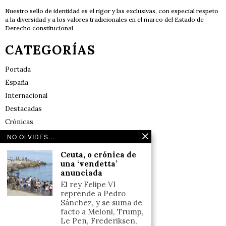
Nuestro sello de identidad es el rigor y las exclusivas, con especial respeto
a la diversidad y a los valores tradicionales en el marco del Estado de
Derecho constitucional
CATEGORÍAS
Portada
España
Internacional
Destacadas
Crónicas
Noticias de deportes en España
NO OLVIDES...
Salud y Bienestar
Ceuta, o crónica de
Reflexiones
una ‘vendetta’
anunciada
LINKS
El rey Felipe VI
reprende a Pedro
Sánchez, y se suma de
Aviso legal
facto a Meloni, Trump,
Le Pen, Frederiksen,
Política de cookies (UE)