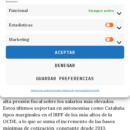
funciones.
formados se deriva de una maraña de debilidades
. Y
gran parte de ellas, se relacionan con el modo en que
Funcional
Siempre activo
las Administraciones gestionan las peticiones de los
posibles interesados.
Estadísticas
Desde el Instituto Valenciano de Investigaciones
Marketing
Económicas ponen de manifiesto que «no existen
ayudas de calado para la investigación básica». Es más,
ACEPTAR
España presenta una clara desventaja con respecto a
la flexibilidad que caracteriza a otros países en las que
DENEGAR
esas ayudas, además, de estar disponibles pueden
combinarse con el sueldo percibido por un trabajo.
GUARDAR PREFERENCIAS
En nada ayuda tampoco, la prolija burocracia a la que
Política de cookies
Privado: Política de privacidad
Aviso legal
se somete la tramitación de los permisos, junto con la
alta presión fiscal sobre los salarios más elevados.
Estos últimos soportan en autonomías como Cataluña
tipos marginales en el IRPF de los más altos de la
OCDE, a lo que se suma el incremento de las bases
máximas de cotización, constante desde 2013.