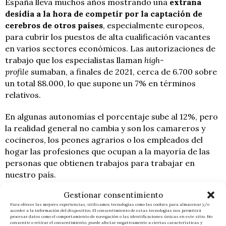
España lleva muchos años mostrando una
extraña
desidia a la hora de competir por la captación de
cerebros de otros países
, especialmente europeos,
para cubrir los puestos de alta cualificación vacantes
en varios sectores económicos. Las autorizaciones de
trabajo que los especialistas llaman
high-
profile
sumaban, a finales de 2021, cerca de 6.700 sobre
un total 88.000, lo que supone un 7% en términos
relativos.
En algunas autonomías el porcentaje sube al 12%, pero
la realidad general no cambia y son los camareros y
cocineros, los peones agrarios o los empleados del
hogar las profesiones que ocupan a la mayoría de las
personas que obtienen trabajos para trabajar en
nuestro país.
Gestionar consentimiento
No importa la escuela de negocios a la que se consulte.
Para ofrecer las mejores experiencias, utilizamos tecnologías como las cookies para almacenar y/o
Todos los expertos coinciden en que
el escaso
acceder a la información del dispositivo. El consentimiento de estas tecnologías nos permitirá
procesar datos como el comportamiento de navegación o las identificaciones únicas en este sitio. No
atractivo de España para los trabajadores más
consentir o retirar el consentimiento, puede afectar negativamente a ciertas características y