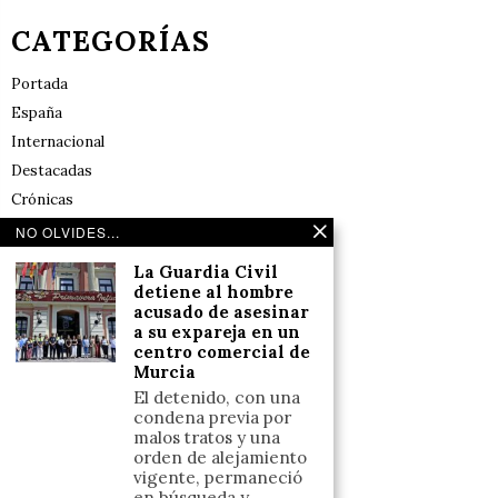
CATEGORÍAS
Portada
España
Internacional
Destacadas
Crónicas
Noticias de deportes en España
NO OLVIDES...
Salud y Bienestar
La Guardia Civil
Reflexiones
detiene al hombre
acusado de asesinar
a su expareja en un
LINKS
centro comercial de
Murcia
Aviso legal
El detenido, con una
condena previa por
Política de cookies (UE)
malos tratos y una
Términos y condiciones
orden de alejamiento
vigente, permaneció
en búsqueda y