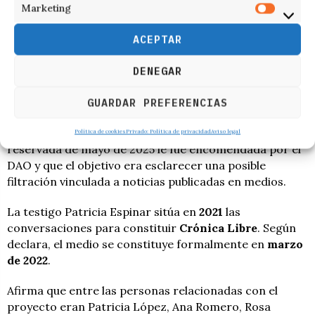
Marketing
información sobre la
UCO
, el fiscal
Grinda
, mandos de
la Guardia Civil o causas sensibles.
ACEPTAR
Informaciones reservadas
DENEGAR
El quinto bloque es interno de la Guardia Civil: tres
agentes declaran sobre
informaciones
GUARDAR PREFERENCIAS
reservadas
abiertas por posibles filtraciones de la UCO
a medios. Uno de los agentes afirma que la información
Política de cookies
Privado: Política de privacidad
Aviso legal
reservada de mayo de 2025 le fue encomendada por el
DAO y que el objetivo era esclarecer una posible
filtración vinculada a noticias publicadas en medios.
La testigo Patricia Espinar sitúa en
2021
las
conversaciones para constituir
Crónica Libre
. Según
declara, el medio se constituye formalmente en
marzo
de 2022
.
Afirma que entre las personas relacionadas con el
proyecto eran Patricia López, Ana Romero, Rosa