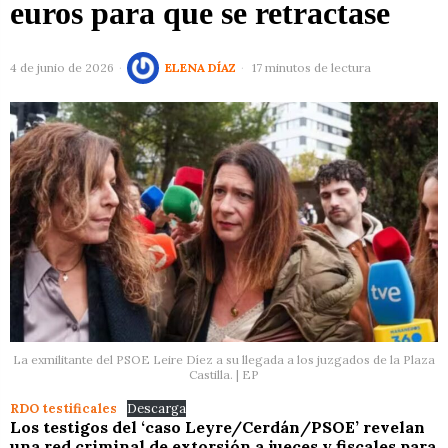
euros para que se retractase
4 de junio de 2026
ELENA DÍAZ
17 minutos de lectura
La exmilitante del PSOE Leire Díez a su llegada a los juzgados de la Plaza
Castilla. | EP
RDO testificales
Descarga
Los testigos del ‘caso Leyre/Cerdán/PSOE’ revelan
una red criminal de extorsión a jueces y fiscales para