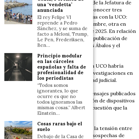
Este otro agentes declaró ser titular de la Jefatura de
una ‘vendetta’
Policía Judicial desde junio de 2023 y conocer tres
anunciada
informaciones reservadas relacionadas con la UCO:
El rey Felipe VI
reprende a Pedro
una a finales de 2024 o inicios de diciembre, otra en
Sánchez, y se suma de
mayo de 2025 y otra en septiembre de 2025. En relación
facto a Meloni, Trump,
con la de mayo de 2025, la vincula a la publicación de
Le Pen, Frederiksen,
Ben…
mensajes de
WhatsApp
entre José Luis Ábalos y el
presidente del Gobierno.
Principio modular
en las cárceles
Su declaración recoge que el jefe de la UCO habría
españolas y falta de
profesionalidad de
indicado que no aportaría datos de investigaciones en
los periodistas
curso por instrucciones de la autoridad judicial.
“Todos somos
ignorantes, lo que
También se menciona que algunos mensajes publicados
ocurre es que no
tenían fecha posterior a la intervención de dispositivos
todos ignoramos las
mismas cosas.” Albert
por parte de la UCO, lo que ponía en cuestión que la
Einstein…
filtración procediera de esa unidad.
Cosas raras bajo el
Su declaración permite escribir sobre la tensión entre
suelo
mandos, informaciones reservadas y sospechas de
Debajo de la Casa de