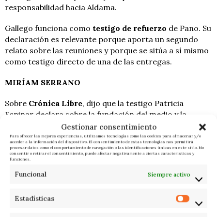
responsabilidad hacia Aldama.
Gallego funciona como
testigo de refuerzo
de Pano. Su
declaración es relevante porque aporta un segundo
relato sobre las reuniones y porque se sitúa a sí mismo
como testigo directo de una de las entregas.
MIRÍAM SERRANO
Sobre
Crónica Libre
, dijo que la testigo Patricia
Espinar declara sobre la fundación del medio y la
participación en él de Patricia López, ya fallecida y
Gestionar consentimiento
exdirectora de este medio, también vinculado a Pérez
Para ofrecer las mejores experiencias, utilizamos tecnologías como las cookies para almacenar y/o
acceder a la información del dispositivo. El consentimiento de estas tecnologías nos permitirá
Dolset.
procesar datos como el comportamiento de navegación o las identificaciones únicas en este sitio. No
consentir o retirar el consentimiento, puede afectar negativamente a ciertas características y
funciones.
El cuarto bloque del informe recoge testimonios de
Funcional
Siempre activo
personas vinculadas a causas de hidrocarburos, a
procedimientos penales o a entornos judiciales,
Estadísticas
algunos de los cuales han asegurado que fueron
contactados o haber conocido intentos de recopilar