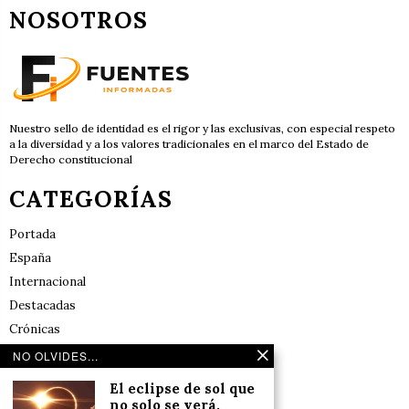
NOSOTROS
Nuestro sello de identidad es el rigor y las exclusivas, con especial respeto
a la diversidad y a los valores tradicionales en el marco del Estado de
Derecho constitucional
CATEGORÍAS
Portada
España
Internacional
Destacadas
Crónicas
Noticias de deportes en España
NO OLVIDES...
Salud y Bienestar
El eclipse de sol que
Reflexiones
no solo se verá,