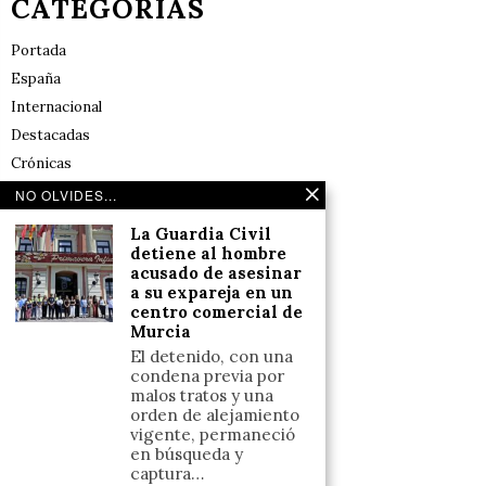
CATEGORÍAS
Portada
España
Internacional
Destacadas
Crónicas
Noticias de deportes en España
NO OLVIDES...
Salud y Bienestar
La Guardia Civil
Reflexiones
detiene al hombre
acusado de asesinar
a su expareja en un
LINKS
centro comercial de
Murcia
Aviso legal
El detenido, con una
condena previa por
Política de cookies (UE)
malos tratos y una
Términos y condiciones
orden de alejamiento
vigente, permaneció
en búsqueda y
captura…