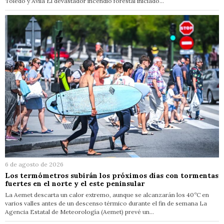
Toledo y Ávila El devastador incendio forestal iniciado…
6 de agosto de 2026
Los termómetros subirán los próximos días con tormentas
fuertes en el norte y el este peninsular
La Aemet descarta un calor extremo, aunque se alcanzarán los 40ºC en
varios valles antes de un descenso térmico durante el fin de semana La
Agencia Estatal de Meteorología (Aemet) prevé un…