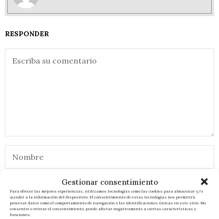
RESPONDER
Gestionar consentimiento
Para ofrecer las mejores experiencias, utilizamos tecnologías como las cookies para almacenar y/o
acceder a la información del dispositivo. El consentimiento de estas tecnologías nos permitirá
procesar datos como el comportamiento de navegación o las identificaciones únicas en este sitio. No
consentir o retirar el consentimiento, puede afectar negativamente a ciertas características y
funciones.