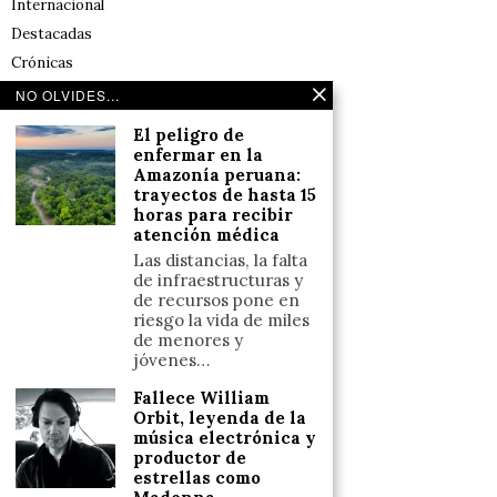
Internacional
Destacadas
Crónicas
Noticias de deportes en España
NO OLVIDES...
Salud y Bienestar
El peligro de
Reflexiones
enfermar en la
Amazonía peruana:
trayectos de hasta 15
LINKS
horas para recibir
atención médica
Aviso legal
Las distancias, la falta
de infraestructuras y
Política de cookies (UE)
de recursos pone en
Términos y condiciones
riesgo la vida de miles
de menores y
jóvenes…
Llámanos
Fallece William
Orbit, leyenda de la
+34633110958
música electrónica y
productor de
estrellas como