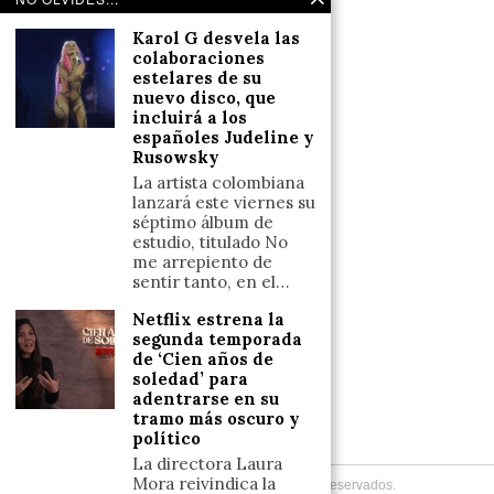
Salud y Bienestar
Karol G desvela las
Reflexiones
colaboraciones
estelares de su
nuevo disco, que
LINKS
incluirá a los
españoles Judeline y
Rusowsky
Aviso legal
La artista colombiana
Política de cookies (UE)
lanzará este viernes su
Términos y condiciones
séptimo álbum de
estudio, titulado No
me arrepiento de
sentir tanto, en el…
Llámanos
Netflix estrena la
+34633110958
segunda temporada
de ‘Cien años de
soledad’ para
adentrarse en su
Escríbenos
tramo más oscuro y
+34633110958
político
La directora Laura
Mora reivindica la
Copyright
2026
. Todos los Derechos Reservados.