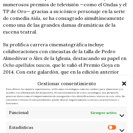
numerosos premios de televisión —como el Ondas y el
TP de Oro— gracias a su icónico personaje en la serie
de comedia
Aída
, se ha consagrado simultáneamente
como una de las grandes damas dramáticas de la
escena teatral.
Su prolífica carrera cinematográfica incluye
colaboraciones con cineastas de la talla de Pedro
Almodóvar o Álex de la Iglesia, destacando su papel en
Ocho apellidos vascos
, que le valió el Premio Goya en
2014. Con este galardón, que en la edición anterior
recayó en Eduard Fernández, Machi suma un nuevo
Gestionar consentimiento
hito a su palmarés tras haber recibido la Medalla de
Para ofrecer las mejores experiencias, utilizamos tecnologías como las cookies para almacenar y/o
Oro al Mérito en las Bellas Artes.
acceder a la información del dispositivo. El consentimiento de estas tecnologías nos permitirá
procesar datos como el comportamiento de navegación o las identificaciones únicas en este sitio. No
consentir o retirar el consentimiento, puede afectar negativamente a ciertas características y
funciones.
F. I.
ÚLTIMAS NOTICIAS
Funcional
Siempre activo
Estadísticas