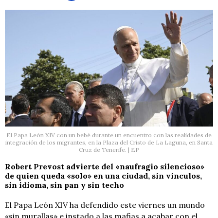
El Papa León XIV con un bebé durante un encuentro con las realidades de
integración de los migrantes, en la Plaza del Cristo de La Laguna, en Santa
Cruz de Tenerife. | EP
Robert Prevost advierte del «naufragio silencioso»
de quien queda «solo» en una ciudad, sin vínculos,
sin idioma, sin pan y sin techo
El Papa León XIV ha defendido este viernes un mundo
«sin murallas» e instado a las mafias a acabar con el