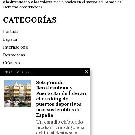
a la diversidad y a los valores tradicionales en el marco del Estado de
Derecho constitucional
CATEGORÍAS
Portada
España
Internacional
Destacadas
Crónicas
Noticias de deportes en España
NO OLVIDES...
Salud y Bienestar
Sotogrande,
Reflexiones
Benalmádena y
Puerto Banús lideran
el ranking de
LINKS
puertos deportivos
más sostenibles de
España
Aviso legal
Un estudio elaborado
Política de cookies (UE)
mediante inteligencia
Términos y condiciones
artificial destaca la