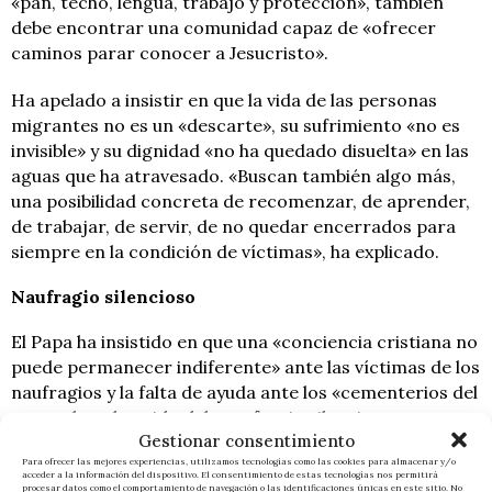
«pan, techo, lengua, trabajo y protección», también
debe encontrar una comunidad capaz de «ofrecer
caminos parar conocer a Jesucristo».
Ha apelado a insistir en que la vida de las personas
migrantes no es un «descarte», su sufrimiento «no es
invisible» y su dignidad «no ha quedado disuelta» en las
aguas que ha atravesado. «Buscan también algo más,
una posibilidad concreta de recomenzar, de aprender,
de trabajar, de servir, de no quedar encerrados para
siempre en la condición de víctimas», ha explicado.
Naufragio silencioso
El Papa ha insistido en que una «conciencia cristiana no
puede permanecer indiferente» ante las víctimas de los
naufragios y la falta de ayuda ante los «cementerios del
mar» y ha advertido del «naufragio silencioso» que
Gestionar consentimiento
supone «quedar solo» en una ciudad sin conocer el
Para ofrecer las mejores experiencias, utilizamos tecnologías como las cookies para almacenar y/o
idioma, sin vínculos y sin trabajo y expuesto a la
acceder a la información del dispositivo. El consentimiento de estas tecnologías nos permitirá
procesar datos como el comportamiento de navegación o las identificaciones únicas en este sitio. No