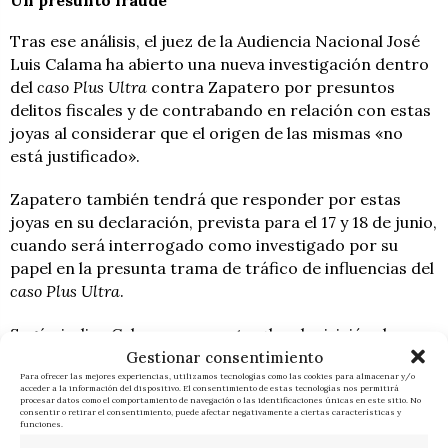
Un presunto fraude
Tras ese análisis, el juez de la Audiencia Nacional José
Luis Calama ha abierto una nueva investigación dentro
del
caso Plus Ultra
contra Zapatero por presuntos
delitos fiscales y de contrabando en relación con estas
joyas al considerar que el origen de las mismas «no
está justificado».
Zapatero también tendrá que responder por estas
joyas en su declaración, prevista para el 17 y 18 de junio,
cuando será interrogado como investigado por su
papel en la presunta trama de tráfico de influencias del
caso Plus Ultra
.
Según indica Calama en un auto, «la adquisición de
Gestionar consentimiento
joyas del valor indicado genera necesariamente
Para ofrecer las mejores experiencias, utilizamos tecnologías como las cookies para almacenar y/o
obligaciones fiscales, ya sea en concepto de IVA,
acceder a la información del dispositivo. El consentimiento de estas tecnologías nos permitirá
Impuesto sobre Transmisiones Patrimoniales,
procesar datos como el comportamiento de navegación o las identificaciones únicas en este sitio. No
consentir o retirar el consentimiento, puede afectar negativamente a ciertas características y
Impuesto sobre Sucesiones y Donaciones, e IRPF, según
funciones.