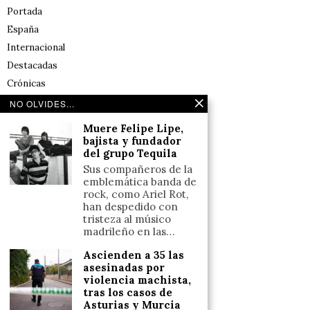
Portada
España
Internacional
Destacadas
Crónicas
Noticias de deportes en España
NO OLVIDES...
Salud y Bienestar
Muere Felipe Lipe,
Reflexiones
bajista y fundador
del grupo Tequila
LINKS
Sus compañeros de la
emblemática banda de
rock, como Ariel Rot,
Aviso legal
han despedido con
tristeza al músico
Política de cookies (UE)
madrileño en las…
Términos y condiciones
Ascienden a 35 las
asesinadas por
violencia machista,
Llámanos
tras los casos de
Asturias y Murcia
+34633110958