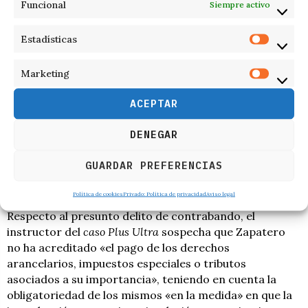
la naturaleza del negocio jurídico».
Funcional
Siempre activo
Para el juez, la posible falta de acreditación sobre la
Estadísticas
adquisición de las joyas podría facultar a la Agencia
Tributaria para imputar una ganancia patrimonial no
Marketing
justificada en el IRPF de Zapatero, resultando aplicable
un tipo marginal en torno al 46 %.
ACEPTAR
De esta forma, Calama argumenta que de «la
DENEGAR
inexistencia» de una «declaración o pago de cualquiera
de estos tributos» se infiere «la posible existencia» de
GUARDAR PREFERENCIAS
un presunto fraude por una cifra «superior al umbral
típico, que se sitúa en 120.000 euros».
Política de cookies
Privado: Política de privacidad
Aviso legal
Respecto al presunto delito de contrabando, el
instructor del
caso Plus Ultra
sospecha que Zapatero
no ha acreditado «el pago de los derechos
arancelarios, impuestos especiales o tributos
asociados a su importancia», teniendo en cuenta la
obligatoriedad de los mismos «en la medida» en que la