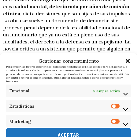
cuya
salud mental, deteriorada por años de omisión
clínica
, dicta decisiones que son hijas de sus impulsos.
La obra se vuelve un documento de denuncia: si el
proceso penal depende de la estabilidad emocional de
un funcionario que ya no está en pleno uso de sus
facultades, el derecho a la defensa es un espejismo. La
novela critica a un sistema que permite que alguien en
esas condiciones mantenga la potestad de decidir
Gestionar consentimiento
sobre la libertad ajena.
Para ofrecer las mejores experiencias, utilizamos tecnologías como las cookies para almacenar y/o
acceder a la información del dispositivo. El consentimiento de estas tecnologías nos permitirá
procesar datos como el comportamiento de navegación o las identificaciones únicas en este sitio. No
La necesidad de una evaluación clínica aparece como la
consentir o retirar el consentimiento, puede afectar negativamente a ciertas características y
funciones.
solución lógica ante el panorama que Martini describe.
Al igual que en la obra, donde la falta de un peritaje
Funcional
Siempre activo
neutral permite que Covan continúe con su errática
gestión, la realidad judicial debe contemplar esquemas
Estadísticas
de salud pública rigurosos.
Marketing
No se trata de fiscalizar el pensamiento, sino
de
garantizar que quien ostenta poder tenga la
ACEPTAR