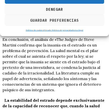
estabilidad mental necesaria
. El ejemplo de la
magistrada nos enseña que el deterioro mental no se
DENEGAR
detiene por sí solo; requiere de una intervención
técnica y desapegada, capaz de determinar cuándo un
GUARDAR PREFERENCIAS
sujeto ya no puede distinguir su yo personal del rol
institucional que le ha sido confiado.
Política de cookies
Privado: Política de privacidad
Aviso legal
En conclusión, el análisis de «The Judge» de Steve
Martini confirma que la insania en el estrado es un
problema de prevención. La salud mental es el pilar
sobre el cual se asienta el respeto por la ley; si se
permite que la insania se siente en el estrado bajo el
pretexto de una investidura, se condena la justicia al
cadalso de la irracionalidad. La literatura cumple su
papel de advertencia, señalando los síntomas y las
consecuencias de un sistema que ignora el deterioro
psíquico de sus integrantes.
La estabilidad del estrado depende exclusivamente
de la capacidad de reconocer que, cuando la salud