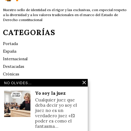
Nuestro sello de identidad es el rigor y las exclusivas, con especial respeto
a la diversidad y a los valores tradicionales en el marco del Estado de
Derecho constitucional
CATEGORÍAS
Portada
España
Internacional
Destacadas
Crónicas
Noticias de deportes en España
NO OLVIDES...
Salud y Bienestar
Yo soy la juez
Reflexiones
Cualquier juez que
deba decir yo soy el
LINKS
juez no es un
verdadero juez «El
poder es como el
Aviso legal
fantasma…