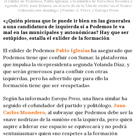
el exlíder de Podemos, Pablo Iglesias; y la ministra de Derechos Sociales y
Agenda 2030, Ione Belarra, en el acto de de la 'Uni de otoño' en el Teatro
Coliseum este domingo. | Fuente: A. Pérez / Europa Press
«¿Quién piensa que le puede ir bien en las generales
a una candidatura de izquierda si a Podemos le va
mal en las municipales y autonómicas? Hay que ser
estúpido», estalla el exlíder de la formación
El exlíder de Podemos
Pablo
Iglesias
ha asegurado que
Podemos tiene que confluir con Sumar, la plataforma
que impulsa la vicepresidenta segunda Yolanda Díaz, y
que serán generosos para confluir con otras
izquierdas, pero ha advertido que para ello la
formación tiene que ser «respetada».
Según ha informado
Europa Press
, una línea similar ha
seguido el cofundador del partido y politólogo,
Juan
Carlos Monedero
, al subrayar que Podemos debe ser la
«nave nodriza» de la «unión» en la izquierda, pero quien
aspire a liderar ese espacio se equivocará y no podrá
«entusiasmar» quien «no respete» a la formación