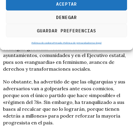
También ha garantizado que no van a permitir que la
ACEPTAR
derecha y cierta parte de la izquierda «roben» sus
derechos a la personas trans, prometiendo que la
DENEGAR
normativa para el colectivo será «ley».
GUARDAR PREFERENCIAS
A su vez, Montero ha trasladado que con «firmeza» y
«audacia» saldrán al nuevo ciclo electoral para
Política de cookies
Privado: Política de privacidad
Aviso legal
conseguir gobernar «con más fuerza» en
ayuntamientos, comunidades y en el Ejecutivo estatal,
pues son «vanguardia» en feminismo, avances de
derechos y transformaciones sociales.
No obstante, ha advertido de que las oligarquías y sus
adversarios van a golpearles ante esos comicios,
porque son el único partido que hace «imposible» el
«régimen del 78». Sin embargo, ha tranquilizado a sus
bases al recalcar que no lo lograrán, porque tienen
«detrás a millones» para poder reforzar la mayoría
progresista en el país.