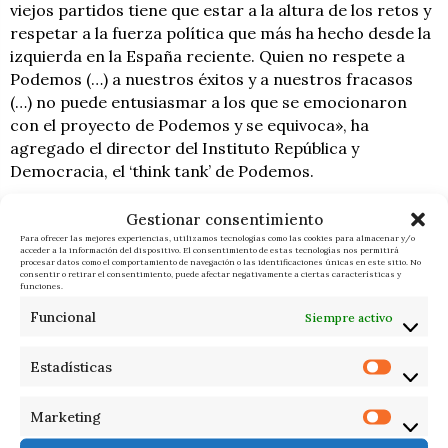
viejos partidos tiene que estar a la altura de los retos y
respetar a la fuerza política que más ha hecho desde la
izquierda en la España reciente. Quien no respete a
Podemos (…) a nuestros éxitos y a nuestros fracasos
(…) no puede entusiasmar a los que se emocionaron
con el proyecto de Podemos y se equivoca», ha
agregado el director del Instituto República y
Democracia, el ‘think tank’ de Podemos.
Montero destaca el veto bipartidista a Victoria
Gestionar consentimiento
Rosell
Para ofrecer las mejores experiencias, utilizamos tecnologías como las cookies para almacenar y/o
acceder a la información del dispositivo. El consentimiento de estas tecnologías nos permitirá
procesar datos como el comportamiento de navegación o las identificaciones únicas en este sitio. No
Mientras, la ministra de Igualdad ha señalado con
consentir o retirar el consentimiento, puede afectar negativamente a ciertas características y
funciones.
emoción que es un honor ser «escudera» de Belarra y
Funcional
ha presumido de una organización que no tiene
Siempre activo
«miedo», que dice las «verdades incómodas» y que
«mira al futuro» con «claridad de ideas» sin dejarse
Estadísticas
llevar por el «discurso militarista y belicista» ante la
guerra de Ucrania.
Marketing