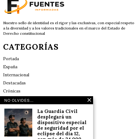
Nuestro sello de identidad es el rigor y las exclusivas, con especial respeto
a la diversidad y a los valores tradicionales en el marco del Estado de
Derecho constitucional
CATEGORÍAS
Portada
España
Internacional
Destacadas
Crónicas
Noticias de deportes en España
NO OLVIDES...
Salud y Bienestar
La Guardia Civil
Reflexiones
desplegará un
dispositivo especial
de seguridad por el
LINKS
eclipse del día 12,