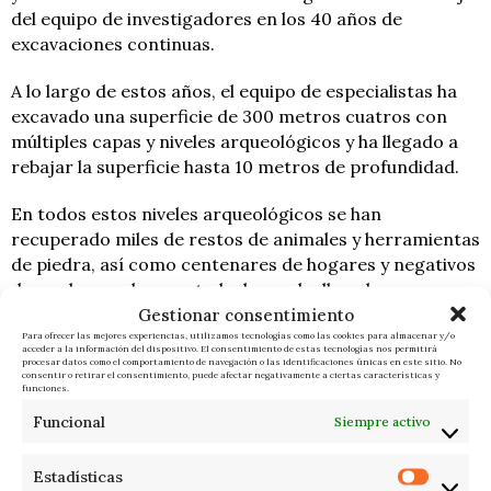
del equipo de investigadores en los 40 años de
excavaciones continuas.
A lo largo de estos años, el equipo de especialistas ha
excavado una superficie de 300 metros cuatros con
múltiples capas y niveles arqueológicos y ha llegado a
rebajar la superficie hasta 10 metros de profundidad.
En todos estos niveles arqueológicos se han
recuperado miles de restos de animales y herramientas
de piedra, así como centenares de hogares y negativos
de madera en buen estado, lo que ha llevado a
considerar el yacimiento del Abric Romaní «uno de los
Gestionar consentimiento
más importantes para entender el comportamiento
Para ofrecer las mejores experiencias, utilizamos tecnologías como las cookies para almacenar y/o
acceder a la información del dispositivo. El consentimiento de estas tecnologías nos permitirá
neandertal».
procesar datos como el comportamiento de navegación o las identificaciones únicas en este sitio. No
consentir o retirar el consentimiento, puede afectar negativamente a ciertas características y
funciones.
Funcional
Siempre activo
ADMIN_FI
ÚLTIMAS NOTICIAS
Estadísticas