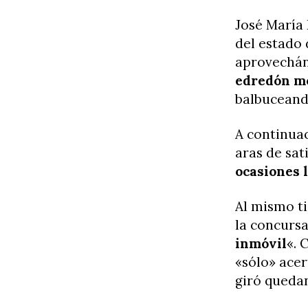
José María 
del estado
aprovechán
edredón mo
balbuceand
A continua
aras de sat
ocasiones 
Al mismo ti
la concursa
inmóvil
«. 
«sólo» ace
giró queda