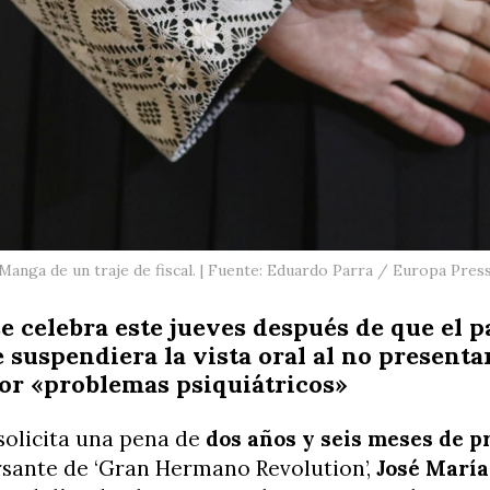
Manga de un traje de fiscal. | Fuente: Eduardo Parra / Europa Pres
 se celebra este jueves después de que el 
e suspendiera la vista oral al no presenta
or «problemas psiquiátricos»
 solicita una pena de
dos años y seis meses de p
rsante de ‘Gran Hermano Revolution’,
José María