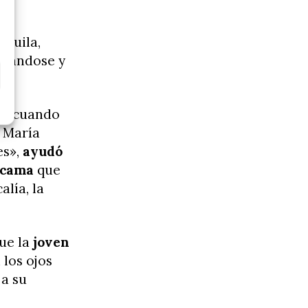
ido
equila,
tuándose y
 y, cuando
 María
es»,
ayudó
a cama
que
lía, la
que la
joven
 los ojos
 a su