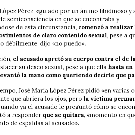
López Pérez, «guiado por un ánimo libidinoso y 
 de semiconsciencia en que se encontraba y
dose de esta circunstancia,
comenzó a realizar 
vimientos de claro contenido sexual
, pese a q
o débilmente, dijo «no puedo».
ción,
el acusado apretó su cuerpo contra el de l
isfacer su deseo sexual, pese a que ella
hasta en 
levantó la mano como queriendo decirle que p
empo, José María López Pérez pidió «en varias o
nte que abriera los ojos, pero
la víctima perma
Cuando ya el acusado le preguntó cómo se encont
rtó a responder
que se quitara
, «momento en que
ndo de espaldas al acusado».