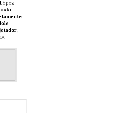
 López
zando
netamente
dole
jetador
,
a».