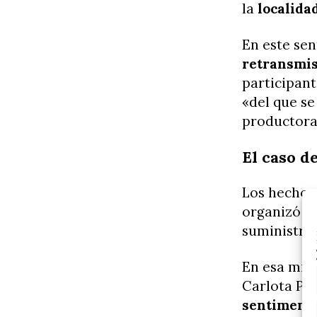
la
localidad
En este sen
retransmis
participan
«del que se
productora
El caso d
Los hechos
organizó un
suministró 
En esa mis
Carlota Pr
sentiment