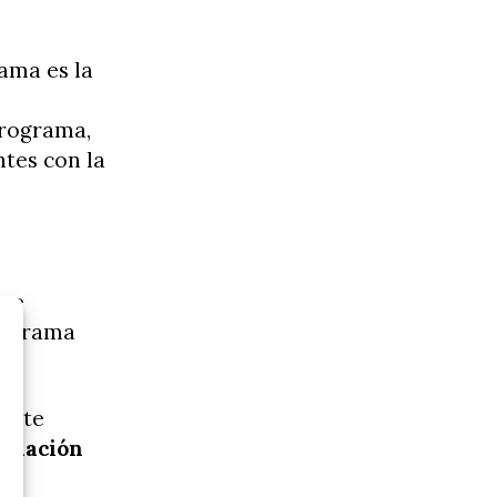
rama es la
programa,
ntes con la
 se
programa
sante
relación