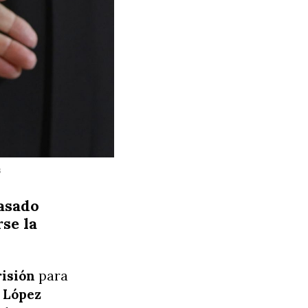
s
pasado
rse la
risión
para
 López