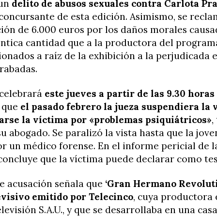
 un
delito de abusos sexuales contra Carlota Pr
concursante de esta edición. Asimismo, se recl
ión de 6.000 euros por los daños morales causad
éntica cantidad que a la productora del program
onados a raíz de la exhibición a la perjudicada e
rabadas.
 celebrará
este jueves a partir de las 9.30 horas
 que
el pasado febrero la jueza suspendiera la v
arse la víctima por «problemas psiquiátricos»
,
u abogado. Se paralizó la vista hasta que la jove
r un médico forense. En el informe pericial de la
concluye que la víctima puede declarar como tes
de acusación señala que
‘Gran Hermano Revoluti
evisivo emitido por Telecinco
, cuya productora 
levisión S.A.U., y que se desarrollaba en una cas