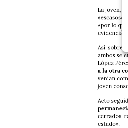
La joven, q
«escasos» a
«por lo qu
evidenciánd
Así, sobre 
ambos se e
López Pérez
a la otra c
venían comp
joven conse
Acto seguid
permanecía
cerrados, r
estado».