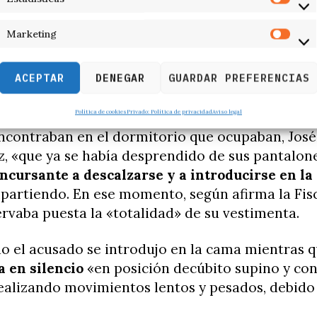
ue durante el transcurso de la fiesta había inger
Marketing
limentos, bebió «al menos» cuatro chupitos de t
e alcanzó un
estado de embriaguez
que fue acen
ACEPTAR
DENEGAR
GUARDAR PREFERENCIAS
ose a partir de la media noche».
Política de cookies
Privado: Política de privacidad
Aviso legal
la una y media de la madrugada del día siguiente
ncontraban en el dormitorio que ocupaban, José
, «que ya se había desprendido de sus pantalon
oncursante a descalzarse y a introducirse en l
artiendo. En ese momento, según afirma la Fisca
rvaba puesta la «totalidad» de su vestimenta.
o el acusado se introdujo en la cama mientras 
 en silencio
«en posición decúbito supino y con
ealizando movimientos lentos y pesados, debido