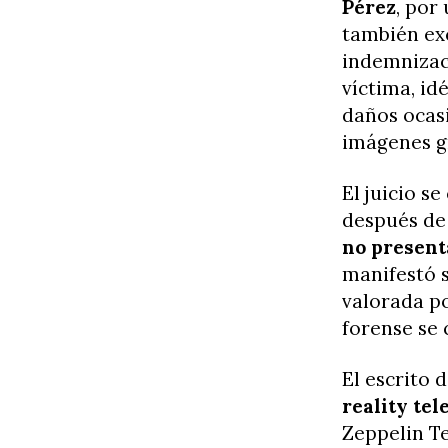
Pérez
, por
también ex
indemnizac
víctima, id
daños ocasi
imágenes g
El juicio se
después de
no present
manifestó s
valorada po
forense se 
El escrito 
reality tel
Zeppelin Te