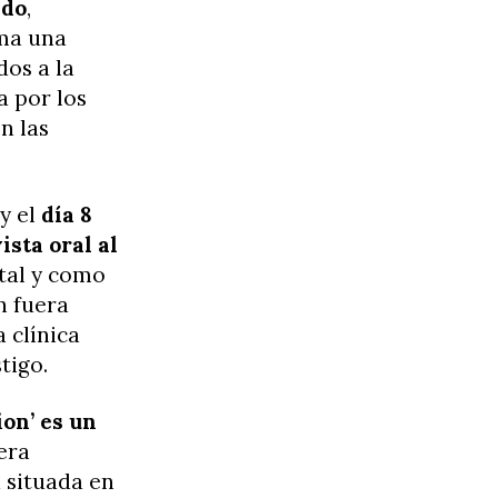
ado
,
ama una
os a la
a por los
n las
y el
día 8
ista oral al
 tal y como
n fuera
 clínica
tigo.
on’ es un
era
a situada en