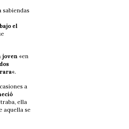
a sabiendas
bajo el
ue
a joven
«en
dos
arara
«.
casiones a
neció
raba, ella
 aquella se