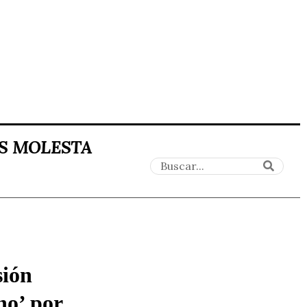
ES MOLESTA
sión
no’ por