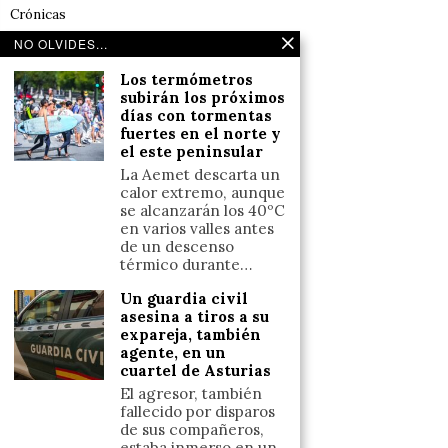
Crónicas
Noticias de deportes en España
NO OLVIDES...
Salud y Bienestar
Los termómetros
Reflexiones
subirán los próximos
días con tormentas
fuertes en el norte y
LINKS
el este peninsular
La Aemet descarta un
Aviso legal
calor extremo, aunque
se alcanzarán los 40ºC
Política de cookies (UE)
en varios valles antes
Términos y condiciones
de un descenso
térmico durante…
Un guardia civil
Llámanos
asesina a tiros a su
expareja, también
+34633110958
agente, en un
cuartel de Asturias
El agresor, también
Escríbenos
fallecido por disparos
de sus compañeros,
+34633110958
estaba inmerso en un