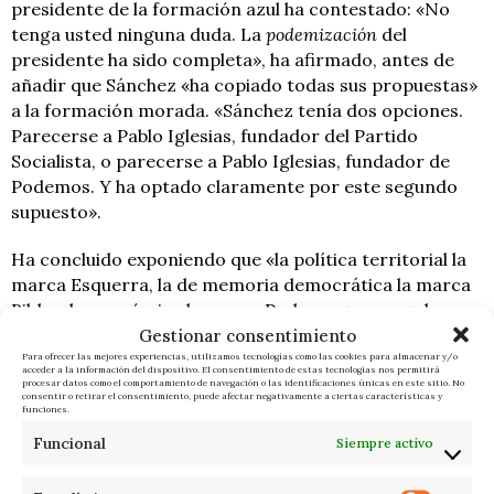
presidente de la formación azul ha contestado: «No
tenga usted ninguna duda. La
podemización
del
presidente ha sido completa», ha afirmado, antes de
añadir que Sánchez «ha copiado todas sus propuestas»
a la formación morada. «Sánchez tenía dos opciones.
Parecerse a Pablo Iglesias, fundador del Partido
Socialista, o parecerse a Pablo Iglesias, fundador de
Podemos. Y ha optado claramente por este segundo
supuesto».
Ha concluido exponiendo que «la política territorial la
marca Esquerra, la de memoria democrática la marca
Bildu y la económica la marca Podemos» y que «el
Gestionar consentimiento
presidente no tiene un plan para mi país», sino «para
Para ofrecer las mejores experiencias, utilizamos tecnologías como las cookies para almacenar y/o
agotar la legislatura».
acceder a la información del dispositivo. El consentimiento de estas tecnologías nos permitirá
procesar datos como el comportamiento de navegación o las identificaciones únicas en este sitio. No
consentir o retirar el consentimiento, puede afectar negativamente a ciertas características y
funciones.
ANTONIO OTERO
ÚLTIMAS
Funcional
Siempre activo
FERNÁNDEZ
NOTICIAS