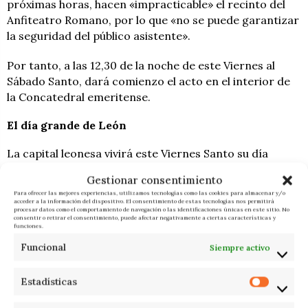
próximas horas, hacen «impracticable» el recinto del
Anfiteatro Romano, por lo que «no se puede garantizar
la seguridad del público asistente».
Por tanto, a las 12,30 de la noche de este Viernes al
Sábado Santo, dará comienzo el acto en el interior de
la Concatedral emeritense.
El día grande de León
La capital leonesa vivirá este Viernes Santo su día
grande con la celebración de tres desfiles
Gestionar consentimiento
procesionales, que comenzarán cuando ‘La Ronda’
Para ofrecer las mejores experiencias, utilizamos tecnologías como las cookies para almacenar y/o
llegue a su fin tras casi ocho horas en las que los
acceder a la información del dispositivo. El consentimiento de estas tecnologías nos permitirá
procesar datos como el comportamiento de navegación o las identificaciones únicas en este sitio. No
cofrades del Dulce Nombre de Jesús han llamado a los
consentir o retirar el consentimiento, puede afectar negativamente a ciertas características y
funciones.
ciudadanos a acudir a la procesión de ‘Los Pasos’.
Funcional
Siempre activo
‘Los Pasos’, con trece imágenes alumbradas por 4.000
personas, comenzará a las 7.15 horas y partirá de la
Estadísticas
iglesia de Santa Nonia para continuar por Jardín San