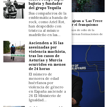
bajista y fundador
del grupo Tequila
Sus compañeros de la
6 de agosto de 2026
emblemática banda de
Gobierno y partidos de izquierda homenajean a ‘Las Trece
rock, como Ariel Rot,
Rosas’, un grupo de mujeres fusiladas por el franquismo
han despedido con
Desde el PSOE animan a hacer frente a «los discursos de odio de la
tristeza al músico
ultraderecha» y a evitar el «olvido» El Gobierno y diversas formaciones de
madrileño en las…
izquierdas han conmemorado este miércoles el…
Ascienden a 35 las
asesinadas por
violencia machista,
tras los casos de
Asturias y Murcia
ocurridos en menos
de 24 horas
El número de
menores de edad
huérfanos por
violencia de género
en España asciende a
26 El Ministerio de
Igualdad…