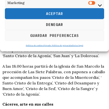
Francisco, Plaza de San Francisco, San Francisco,
Marketing
Hospicio, Escurial, Plaza de Santa María del Camino,
Cuesta de las Carbajalas, Cuesta de los Castañones,
ACEPTAR
Santa Cruz y Plaza Mayor con vuelta, donde se
celebrará El Encuentro, refiere Europa Press.
DENEGAR
Los trece pasos de esta procesión son ‘Oración del
GUARDAR PREFERENCIAS
Huerto’, ‘El prendimiento’, ‘La flagelación’, ‘La
coronación’, ‘Ecce Homo’, Jesús Nazareno’, ‘La Verónica’,
Política de cookies
Privado: Política de privacidad
Aviso legal
‘El expolio’, ‘La exaltación de la Cruz’, ‘La Crucifixion’,
‘Santo Cristo de la Agonía’, ‘San Juan’ y ‘La Dolorosa’.
A las 18.00 horas partirá de la iglesia de San Marcelo la
procesión de Las Siete Palabras, con papones a caballo
que acompañan los pasos ‘Cristo de la Misericordia’, ‘
Santo Cristo de la Entrega’, ‘Cristo del Desamparo y
Buen Amor’, ‘Cristo de la Sed’, ‘Cristo de la Sangre’ y
‘Cristo de la Agonía’.
Cáceres, arte en sus calles