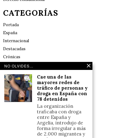
CATEGORÍAS
Portada
España
Internacional
Destacadas
Crónicas
Noticias de deportes en España
NO OLVIDES...
Salud y Bienestar
Cae una de las
Reflexiones
mayores redes de
tráfico de personas y
droga en España con
LINKS
78 detenidos
La organización
Aviso legal
traficaba con droga
entre España y
Política de cookies (UE)
Argelia, introdujo de
Términos y condiciones
forma irregular a más
de 2.000 migrantes y