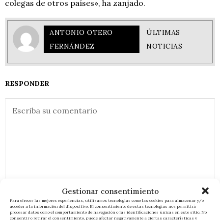
colegas de otros países», ha zanjado.
ANTONIO OTERO
ÚLTIMAS
FERNÁNDEZ
NOTICIAS
RESPONDER
Gestionar consentimiento
Para ofrecer las mejores experiencias, utilizamos tecnologías como las cookies para almacenar y/o
acceder a la información del dispositivo. El consentimiento de estas tecnologías nos permitirá
procesar datos como el comportamiento de navegación o las identificaciones únicas en este sitio. No
consentir o retirar el consentimiento, puede afectar negativamente a ciertas características y