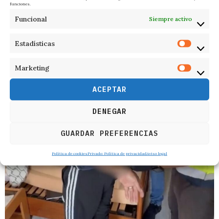
funciones.
Funcional
Siempre activo
Estadísticas
RELACIONADOS
Marketing
ACEPTAR
DENEGAR
GUARDAR PREFERENCIAS
Política de cookies
Privado: Política de privacidad
Aviso legal