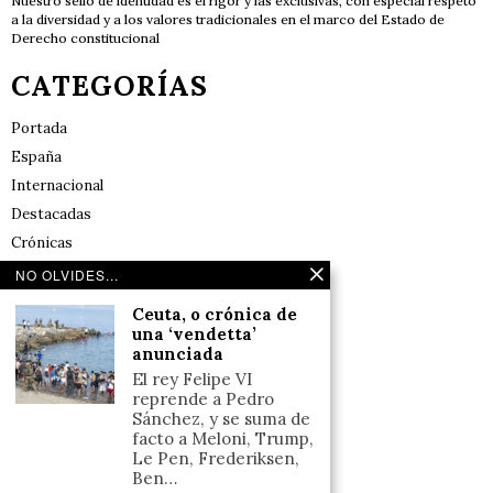
Nuestro sello de identidad es el rigor y las exclusivas, con especial respeto
a la diversidad y a los valores tradicionales en el marco del Estado de
Derecho constitucional
CATEGORÍAS
Portada
España
Internacional
Destacadas
Crónicas
Noticias de deportes en España
NO OLVIDES...
Salud y Bienestar
Ceuta, o crónica de
Reflexiones
una ‘vendetta’
anunciada
LINKS
El rey Felipe VI
reprende a Pedro
Sánchez, y se suma de
Aviso legal
facto a Meloni, Trump,
Le Pen, Frederiksen,
Política de cookies (UE)
Ben…
Términos y condiciones