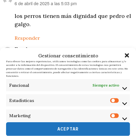
6 de abril de 2025 a las 5:03 pm
dice:
los perros tienen más dignidad que pedro el
galgo.
Responder
Fredo
6 de abril de 2025 a las 5:04 pm
Gestionar consentimiento
dice:
Para ofrecer las mejores experiencias, utilizamos tecnologías como las cookies para almacenar y/o
acceder a la información del dispositivo. El consentimiento de estas tecnologías nos permitirá
El perro de Sánchez es el mismo. los galgos
procesar datos como el comportamiento de navegación o las identificaciones únicas en este sitio. No
consentir o retirar el consentimiento, puede afectar negativamente a ciertas características y
no abandonan nunca al amo.
funciones.
Funcional
Siempre activo
Responder
Estadísticas
Marketing
RESPONDER
ACEPTAR