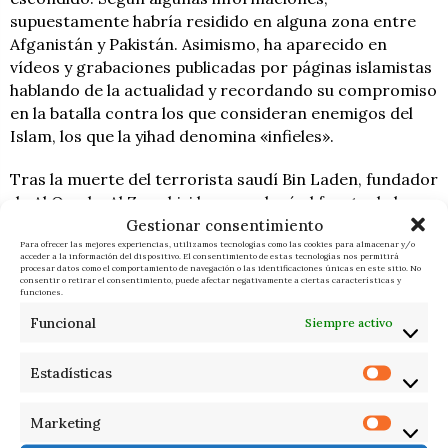
supuestamente habría residido en alguna zona entre
Afganistán y Pakistán. Asimismo, ha aparecido en
vídeos y grabaciones publicadas por páginas islamistas
hablando de la actualidad y recordando su compromiso
en la batalla contra los que consideran enemigos del
Islam, los que la yihad denomina «infieles».
Tras la muerte del terrorista saudí Bin Laden, fundador
de Al Qaeda, Al Zawahiri le reemplazó al frente de la
Gestionar consentimiento
organización. Ello derivó en una desorganización y una
Para ofrecer las mejores experiencias, utilizamos tecnologías como las cookies para almacenar y/o
pérdida del poder central: se formaron muchas ramas
acceder a la información del dispositivo. El consentimiento de estas tecnologías nos permitirá
pero sin un liderazgo nuclear y claro. Ello se debió a las
procesar datos como el comportamiento de navegación o las identificaciones únicas en este sitio. No
consentir o retirar el consentimiento, puede afectar negativamente a ciertas características y
sucesivas pérdidas de sus comandantes y la presunta
funciones.
mala salud del egipcio.
Funcional
Siempre activo
Durante sus años en los que ha encabezado Al Qaeda, Al
Estadísticas
Zawahiri ha visto cómo el grupo terrorista se ha ido
alejando cada vez más de sus objetivos debido a que,
Marketing
entre otros asuntos, surgió una escisión: ISIS. Llegó a