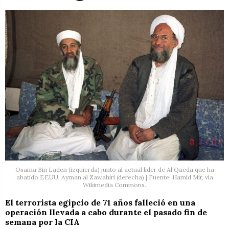
Osama Bin Laden (izquierda) junto al actual líder de Al Qaeda que ha
abatido EEUU, Ayman al Zawahiri (derecha) | Fuente: Hamid Mir, vía
Wikimedia Commons.
El terrorista egipcio de 71 años falleció en una
operación llevada a cabo durante el pasado fin de
semana por la CIA