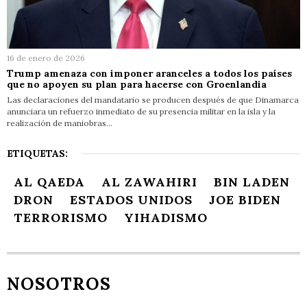
16 de enero de 2026
Trump amenaza con imponer aranceles a todos los países
que no apoyen su plan para hacerse con Groenlandia
Las declaraciones del mandatario se producen después de que Dinamarca
anunciara un refuerzo inmediato de su presencia militar en la isla y la
realización de maniobras…
ETIQUETAS:
AL QAEDA
AL ZAWAHIRI
BIN LADEN
DRON
ESTADOS UNIDOS
JOE BIDEN
TERRORISMO
YIHADISMO
NOSOTROS