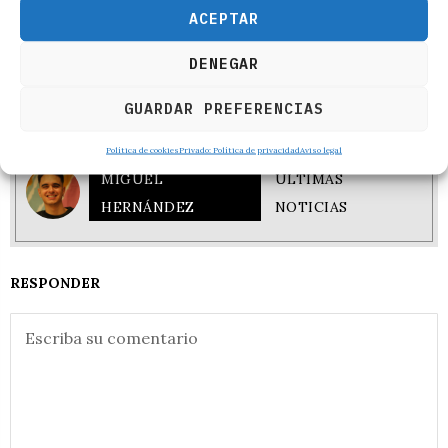
superar su implantación e incluso llegó a imponer un
ACEPTAR
Estado paralelo a partir de 2014 -en términos más
precisos un protoestado pero sin legitimidad
DENEGAR
democrática- que abarcaba el territorio de Siria e Irak.
El autodenominado Estado Islámico (EI), ya extinto,
GUARDAR PREFERENCIAS
desapareció en 2017.
Política de cookies
Privado: Política de privacidad
Aviso legal
MIGUEL
ÚLTIMAS
HERNÁNDEZ
NOTICIAS
RESPONDER