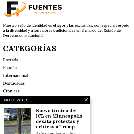
Nuestro sello de identidad es el rigor y las exclusivas, con especial respeto
a la diversidad y a los valores tradicionales en el marco del Estado de
Derecho constitucional
CATEGORÍAS
Portada
España
Internacional
Destacadas
Crónicas
Noticias de deportes en España
NO OLVIDES...
Salud y Bienestar
Nuevo tiroteo del
Reflexiones
ICE en Minneapolis
desata protestas y
críticas a Trump
LINKS
Agentes federales