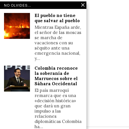
Noticias de deportes en España
NO OLVIDES...
Salud y Bienestar
El pueblo no tiene
Reflexiones
que salvar al pueblo
Mientras España arde,
LINKS
el señor de las moscas
se marcha de
vacaciones con su
Aviso legal
séquito ante una
emergencia nacional,
Política de cookies (UE)
y…
Términos y condiciones
Colombia reconoce
la soberanía de
Marruecos sobre el
Llámanos
Sáhara Occidental
+34633110958
El país marroquí
remarca que es una
«decisión histórica»
que dará un gran
Escríbenos
impulso a las
relaciones
+34633110958
diplomáticas Colombia
ha…