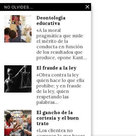
Noticias de deportes en España
NO OLVIDES...
Salud y Bienestar
Deontología
Reflexiones
educativa
«A la moral
LINKS
pragmática que mide
el mérito de la
conducta en función
Aviso legal
de los resultados que
produce, opone Kant…
Política de cookies (UE)
Términos y condiciones
El fraude a la ley
«Obra contra la ley
quien hace lo que ella
prohíbe; y en fraude
Llámanos
de la ley, quien
+34633110958
respetando las
palabras…
El gancho de la
cortesía y el buen
Escríbenos
trato
+34633110958
«Los clientes no
compran lo que haces,