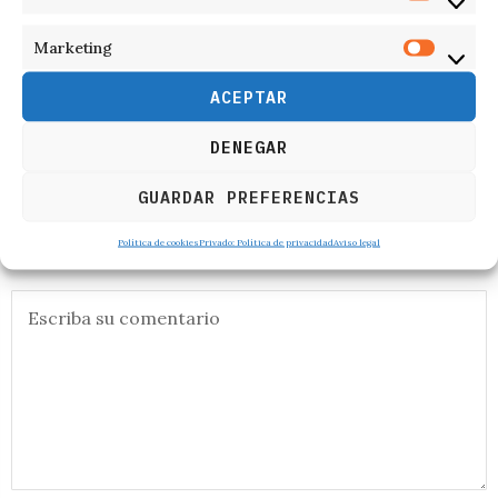
Laurence J. Peter
Marketing
Doctor Crisanto Gregorio León
Profesor Universitario
ACEPTAR
CRISANTO GREGORIO
ÚLTIMAS
DENEGAR
LEÓN
NOTICIAS
GUARDAR PREFERENCIAS
Política de cookies
Privado: Política de privacidad
Aviso legal
RESPONDER