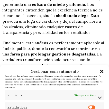
generando una
cultura de miedo y silencio
. Los
integrantes entienden que la excelencia técnica no es
el camino al ascenso, sino la
obediencia ciega
. Esto
provoca una fuga de cerebros y deja el campo libre a
los «leales», eliminando cualquier rastro de
transparencia y previsibilidad en los resultados.
Finalmente, este análisis es perfectamente aplicable al
ámbito público, donde la renovación se convierte en
una
farsa para prolongar gestiones desgastadas
. La
verdadera transformación solo ocurre cuando
se
rompe la cadena de favores
y se permite que
perfiles independientes devuelvan a la gestión su
Gestionar consentimiento
misión de servir al interés común y no al blindaje de una
Para ofrecer las mejores experiencias, utilizamos tecnologías como las cookies para almacenar y/o
acceder a la información del dispositivo. El consentimiento de estas tecnologías nos permitirá
jerarquía específica.
procesar datos como el comportamiento de navegación o las identificaciones únicas en este sitio. No
consentir o retirar el consentimiento, puede afectar negativamente a ciertas características y
funciones.
«En las organizaciones enfermas, el objetivo principal
Funcional
Siempre activo
ya no es cumplir la misión, sino mantener el control y
proteger a quienes están dentro del círculo de poder.»
Estadísticas