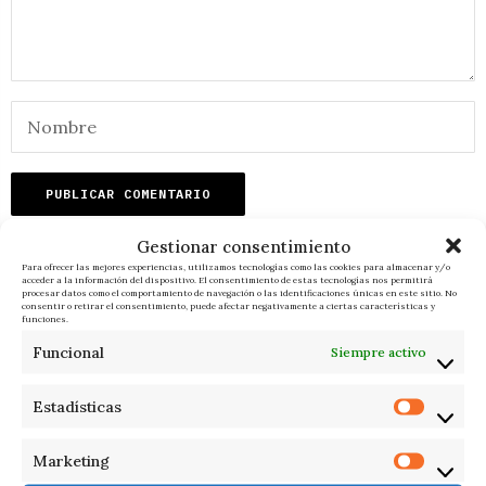
Gestionar consentimiento
Para ofrecer las mejores experiencias, utilizamos tecnologías como las cookies para almacenar y/o
acceder a la información del dispositivo. El consentimiento de estas tecnologías nos permitirá
procesar datos como el comportamiento de navegación o las identificaciones únicas en este sitio. No
RELACIONADOS
consentir o retirar el consentimiento, puede afectar negativamente a ciertas características y
funciones.
Funcional
Siempre activo
Estadísticas
Marketing