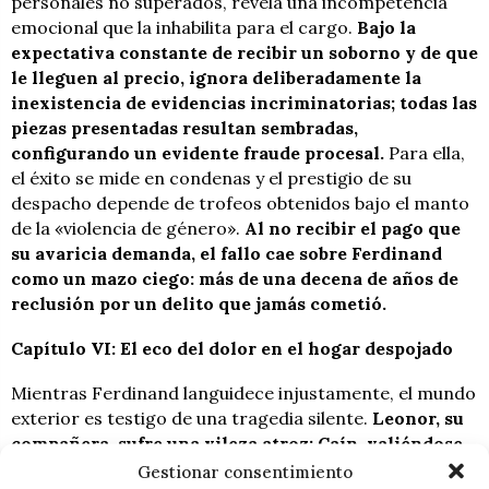
personales no superados, revela una incompetencia
emocional que la inhabilita para el cargo.
Bajo la
expectativa constante de recibir un soborno y de que
le lleguen al precio, ignora deliberadamente la
inexistencia de evidencias incriminatorias; todas las
piezas presentadas resultan sembradas,
configurando un evidente fraude procesal.
Para ella,
el éxito se mide en condenas y el prestigio de su
despacho depende de trofeos obtenidos bajo el manto
de la «violencia de género».
Al no recibir el pago que
su avaricia demanda, el fallo cae sobre Ferdinand
como un mazo ciego: más de una decena de años de
reclusión por un delito que jamás cometió.
Capítulo VI: El eco del dolor en el hogar despojado
Mientras Ferdinand languidece injustamente, el mundo
exterior es testigo de una tragedia silente.
Leonor, su
compañera, sufre una vileza atroz: Caín, valiéndose
de la desgracia de su hermano, se enseñorea a su
Gestionar consentimiento