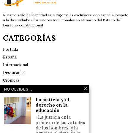
Nuestro sello de identidad es el rigor y las exclusivas, con especial respeto
a la diversidad y a los valores tradicionales en el marco del Estado de
Derecho constitucional
CATEGORÍAS
Portada
España
Internacional
Destacadas
Crónicas
Noticias de deportes en España
NO OLVIDES...
Salud y Bienestar
La justicia y el
Reflexiones
derecho en la
educación
LINKS
«La justicia es la
primera de las virtudes
de los hombres, y la
Aviso legal