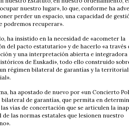
n nuestro Estatuto, en nuestro ordenamiento, e
 ocupar nuestro lugar», lo que, conforme ha adve
oner perder un espacio, una capacidad de gesti
te podremos recuperar».
lo, ha insistido en la necesidad de «acometer la
ón del pacto estatutario» y de hacerlo «a través 
ación y una interpretación abierta e integradora 
stóricos de Euskadi», todo ello construido sobr
un régimen bilateral de garantías y la territoria
ial».
ma, ha apostado de nuevo por «un Concierto Pol
bilateral de garantías, que permita en determi
las vías de concertación que se articulen la inap
 de las normas estatales que lesionen nuestro
no».