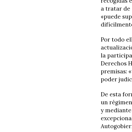
recogidas e
a tratar de
«puede sup
difícilmen
Por todo el
actualizaci
la particip
Derechos Hi
premisas: «
poder judic
De esta for
un régimen 
y mediante 
excepcional
Autogobier