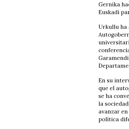
Gernika hac
Euskadi par
Urkullu ha 
Autogobernu
universitar
conferencia
Garamendi,
Departamen
En su inte
que el aut
se ha conv
la sociedad
avanzar en 
política di