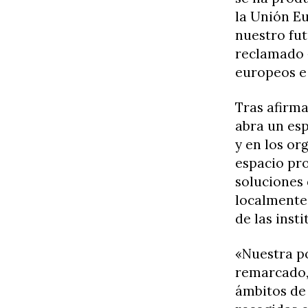
la Unión E
nuestro fu
reclamado «
europeos e 
Tras afirm
abra un esp
y en los or
espacio pro
soluciones 
localmente,
de las inst
«Nuestra po
remarcado,
ámbitos de 