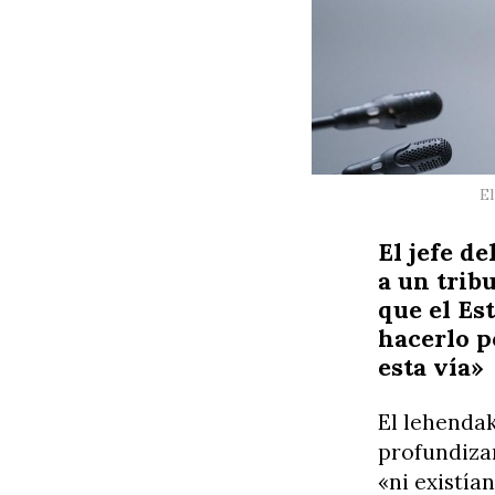
El
El jefe d
a un trib
que el Es
hacerlo p
esta vía»
El lehendak
profundiza
«ni existía