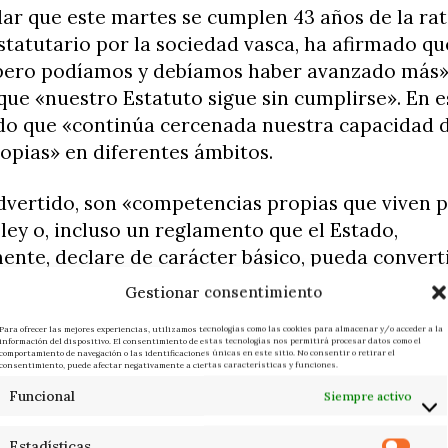
ar que este martes se cumplen 43 años de la rat
statutario por la sociedad vasca, ha afirmado q
pero podíamos y debíamos haber avanzado más»
ue «nuestro Estatuto sigue sin cumplirse». En e
do que «continúa cercenada nuestra capacidad d
ropias» en diferentes ámbitos.
dvertido, son «competencias propias que viven 
ley o, incluso un reglamento que el Estado,
ente, declare de carácter básico, pueda convert
ionales».
Gestionar consentimiento
 ocurrir a pesar de que, en teoría, esas materia
Para ofrecer las mejores experiencias, utilizamos tecnologías como las cookies para almacenar y/o acceder a la
información del dispositivo. El consentimiento de estas tecnologías nos permitirá procesar datos como el
comportamiento de navegación o las identificaciones únicas en este sitio. No consentir o retirar el
 reservadas, según el marco estatutario, a la 
consentimiento, puede afectar negativamente a ciertas características y funciones.
e Euskadi. Con el agravante, además, de que Eu
Funcional
Siempre activo
te caso, derecho a la tutela judicial efectiva», ha
.
Estadísticas