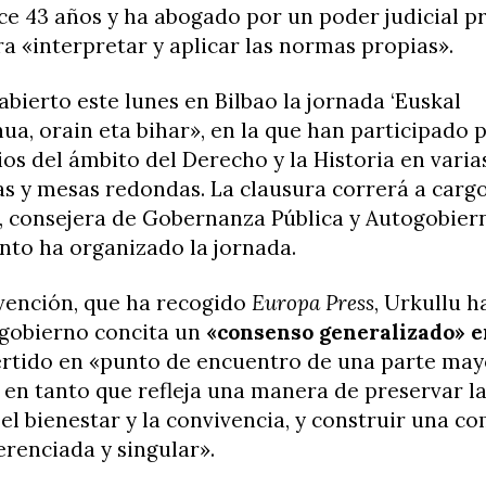
e 43 años y ha abogado por un poder judicial p
a «interpretar y aplicar las normas propias».
abierto este lunes en Bilbao la jornada ‘Euskal
a, orain eta bihar», en la que han participado 
ios del ámbito del Derecho y la Historia en varia
s y mesas redondas. La clausura correrá a carg
 consejera de Gobernanza Pública y Autogobier
to ha organizado la jornada.
rvención, que ha recogido
Europa Press
, Urkullu 
ogobierno concita un
«consenso generalizado» e
ertido en «punto de encuentro de una parte may
 en tanto que refleja una manera de preservar la
el bienestar y la convivencia, y construir una 
ferenciada y singular».