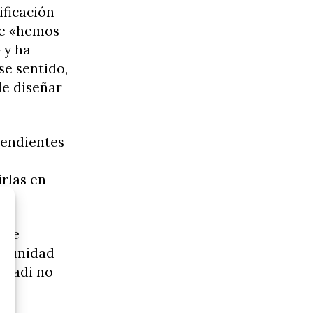
ificación
ue «hemos
 y ha
se sentido,
e diseñar
pendientes
irlas en
s se
Comunidad
skadi no