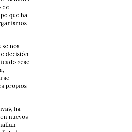
o de
mpo que ha
organismos
 se nos
de decisión
dicado «ese
a,
arse
es propios
iva», ha
gen nuevos
hallan