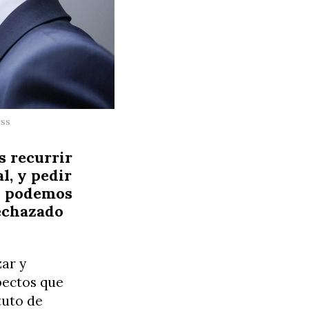
ess
s recurrir
l, y pedir
no podemos
rechazado
zar y
pectos que
tuto de