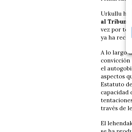
Urkullu ha 
al Tribuna
vez por to
ya ha recha
A lo largo 
convicción 
el autogobi
aspectos qu
Estatuto de
capacidad d
tentaciones
través de l
El lehenda
se ha produ