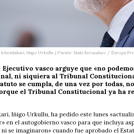
 lehendakari, Iñigo Urkullu. | Fuente: Iñaki Berasaluce / Europa Pr
el Ejecutivo vasco arguye que «no podemo
unal, ni siquiera al Tribunal Constituciona
tatuto se cumpla, de una vez por todas, 
orque el Tribunal Constitucional ya ha 
ari, Iñigo Urkullu, ha pedido este lunes «actuali
r» en el autogobierno vasco para que incluya as
n ni se imaginaron» cuando fue aprobado el Esta