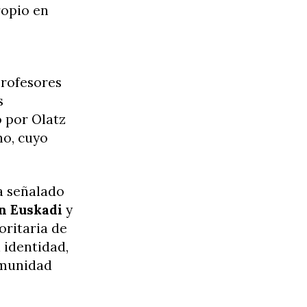
ropio en
profesores
s
o por Olatz
no, cuyo
ha señalado
n Euskadi
y
oritaria de
 identidad,
comunidad