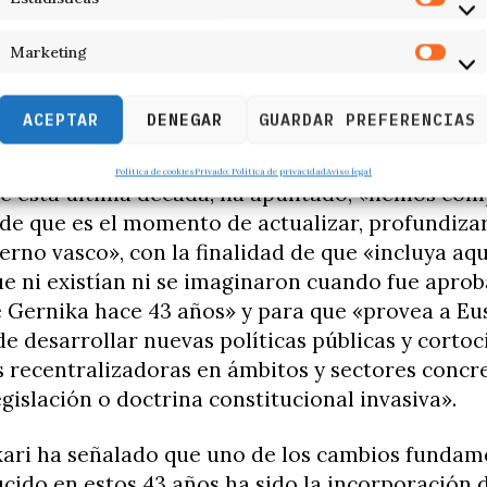
dicho que «
no podemos recurrir a un tribunal, 
Marketing
l Constitucional
, y pedir que el Estatuto se cum
das, no podemos hacerlo porque el Tribunal Cons
ACEPTAR
DENEGAR
GUARDAR PREFERENCIAS
zado esta vía».
Política de cookies
Privado: Política de privacidad
Aviso legal
de esta última década, ha apuntado, «hemos com
de que es el momento de actualizar, profundiza
erno vasco», con la finalidad de que «incluya aqu
e ni existían ni se imaginaron cuando fue aprob
 Gernika hace 43 años» y para que «provea a Eus
e desarrollar nuevas políticas públicas y cortoc
 recentralizadoras en ámbitos y sectores concr
egislación o doctrina constitucional invasiva».
kari ha señalado que uno de los cambios fundam
cido en estos 43 años ha sido la incorporación 