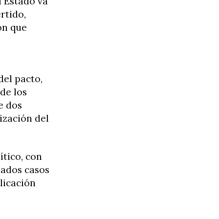
l Estado va
rtido,
ón que
del pacto,
de los
e dos
lización del
ítico, con
nados casos
licación