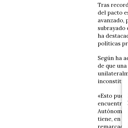
Tras record
del pacto e
avanzado, 
subrayado q
ha destaca
políticas p
Según ha a
de que una 
unilateralm
inconstituc
«Esto puede
encuentran
Autónoma d
tiene, en es
remarcado