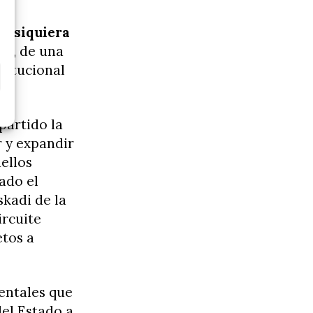
ni siquiera
pla, de una
titucional
partido la
r y expandir
ellos
ado el
kadi de la
ircuite
etos a
entales que
del Estado a