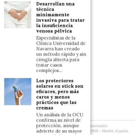
Desarrollan una
Reflexiones
técnica
mínimamente
invasiva para tratar
LINKS
la insuficiencia
venosa pélvica
Aviso legal
Especialistas de la
Clínica Universidad de
Política de cookies (UE)
Navarra han creado
Términos y condiciones
un método rápido y sin
cirugía abierta para
tratar casos
complejos…
Llámanos
Los protectores
+34633110958
solares en stick son
eficaces, pero más
caros y menos
prácticos que las
Escríbenos
cremas
+34633110958
Un análisis de la OCU
confirma su nivel de
protección, aunque
Copyright
2026
. Todos los Derechos Reservados.
advierte de su mayor
Desarrollado por
Fuentes Informadas
. +34 (633) 110958 – Madrid, España.