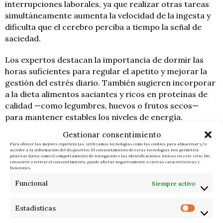
interrupciones laborales, ya que realizar otras tareas
simultáneamente aumenta la velocidad de la ingesta y
dificulta que el cerebro perciba a tiempo la señal de
saciedad.
Los expertos destacan la importancia de dormir las
horas suficientes para regular el apetito y mejorar la
gestión del estrés diario. También sugieren incorporar
a la dieta alimentos saciantes y ricos en proteínas de
calidad —como legumbres, huevos o frutos secos—
para mantener estables los niveles de energía.
Aprender a identificar el hambre emocional frente a la
Gestionar consentimiento
física resulta clave para frenar la necesidad de comer
Para ofrecer las mejores experiencias, utilizamos tecnologías como las cookies para almacenar y/o
por aburrimiento, cansancio o ansiedad.
acceder a la información del dispositivo. El consentimiento de estas tecnologías nos permitirá
procesar datos como el comportamiento de navegación o las identificaciones únicas en este sitio. No
consentir o retirar el consentimiento, puede afectar negativamente a ciertas características y
funciones.
F. I.
ÚLTIMAS NOTICIAS
Funcional
Siempre activo
Estadísticas