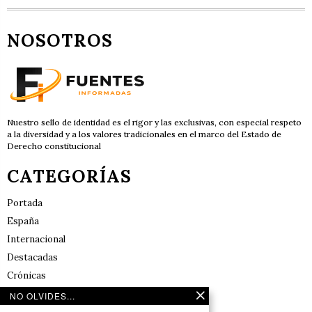
NOSOTROS
Nuestro sello de identidad es el rigor y las exclusivas, con especial respeto
a la diversidad y a los valores tradicionales en el marco del Estado de
Derecho constitucional
CATEGORÍAS
Portada
España
Internacional
Destacadas
Crónicas
Noticias de deportes en España
NO OLVIDES...
Salud y Bienestar