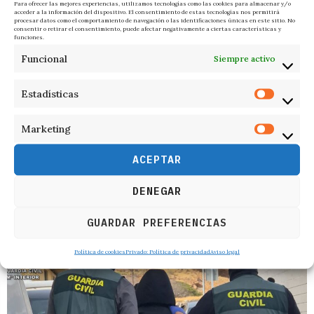
Para ofrecer las mejores experiencias, utilizamos tecnologías como las cookies para almacenar y/o
acceder a la información del dispositivo. El consentimiento de estas tecnologías nos permitirá
procesar datos como el comportamiento de navegación o las identificaciones únicas en este sitio. No
consentir o retirar el consentimiento, puede afectar negativamente a ciertas características y
funciones.
Funcional
Siempre activo
Estadísticas
Marketing
ACEPTAR
DENEGAR
RELACIONADOS
GUARDAR PREFERENCIAS
Política de cookies
Privado: Política de privacidad
Aviso legal