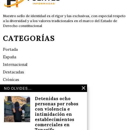
Nuestro sello de identidad es el rigor y las exclusivas, con especial respeto
a la diversidad y a los valores tradicionales en el marco del Estado de
Derecho constitucional
CATEGORÍAS
Portada
España
Internacional
Destacadas
Crónicas
Noticias de deportes en España
NO OLVIDES...
Salud y Bienestar
Detenidas ocho
Reflexiones
personas por robos
con violencia e
intimidación en
LINKS
establecimientos
comerciales en
Tenerife